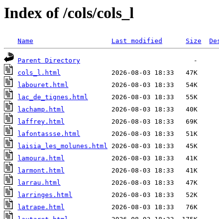
Index of /cols/cols_l
Name
Last modified
Size
De
Parent Directory
cols_l.html
labouret.html
lac_de_tignes.html
lachamp.html
laffrey.html
lafontassse.html
laisia_les_molunes.html
lamoura.html
larmont.html
larrau.html
larringes.html
latrape.html