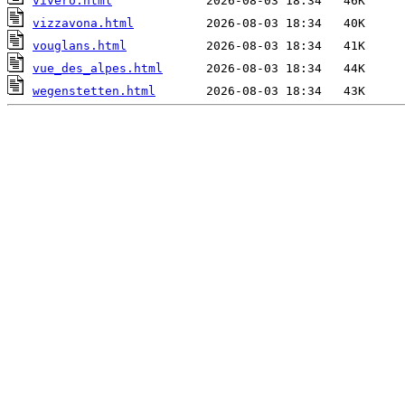
vivero.html
vizzavona.html
vouglans.html
vue_des_alpes.html
wegenstetten.html