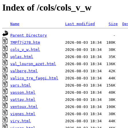
Index of /cols/cols_v_w
Name
Last modified
Size
De
Parent Directory
TMPf7j278.htm
cols_v_w.html
uglas.html
val_louron_azet.html
valberg.html
valico_tre_faggi.html
vars.html
vasson.html
vattay.html
ventoux.html
vignes.html
viry.html