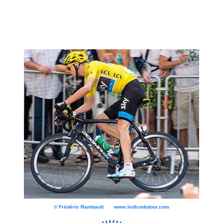
© Frédéric Rambault www.ledicodutour.com