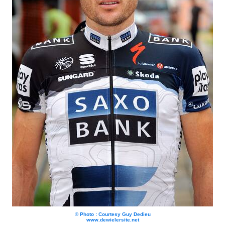
© Photo : Courtesy Guy Dedieu
www.dewielersite.net