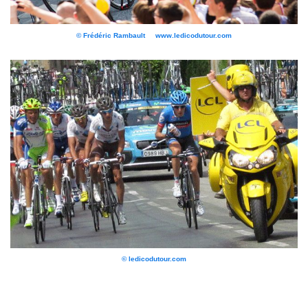
© Frédéric Rambault www.ledicodutour.com
© ledicodutour.com