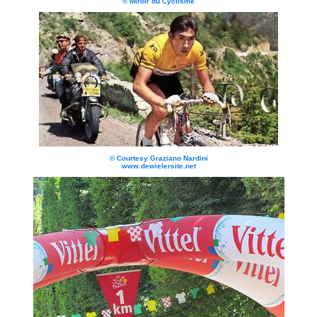
© Miroir du Cyclisme
© Courtesy Graziano Nardini
www.dewielersite.net