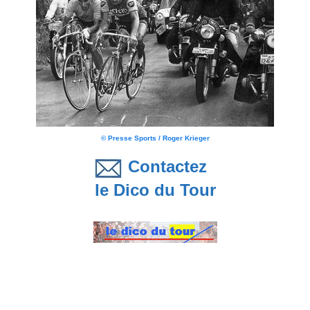
© Presse Sports / Roger Krieger
Contactez
le Dico du Tour