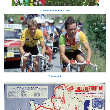
© www.ledicodutour.com
© lequipe.fr