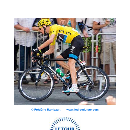
© Frédéric Rambault www.ledicodutour.com