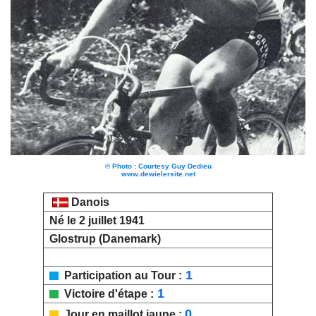
© Photo : Courtesy Guy Dedieu
www.dewielersite.net
Danois
Né le 2 juillet 1941
Glostrup (Danemark)
1
Participation au Tour :
1
Victoire d'étape :
0
Jour en maillot jaune :