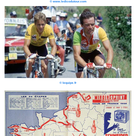
© www.ledicodutour.com
© lequipe.fr