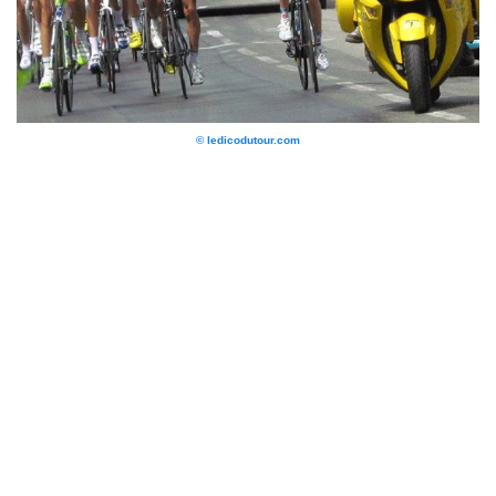
© ledicodutour.com