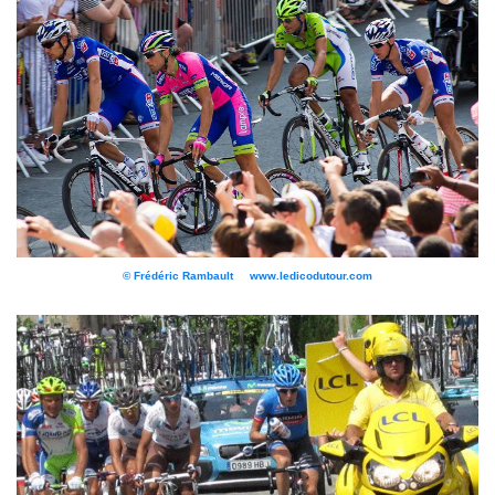
© Frédéric Rambault www.ledicodutour.com