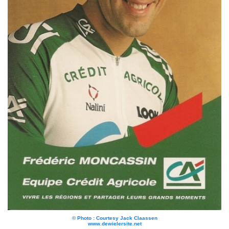
© Photo : Courtesy Jack Claassen
www.dewielersite.net