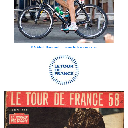
© Frédéric Rambault www.ledicodutour.com