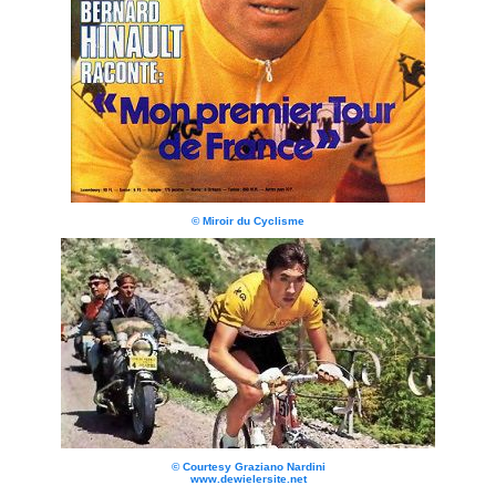
© Miroir du Cyclisme
© Courtesy Graziano Nardini
www.dewielersite.net