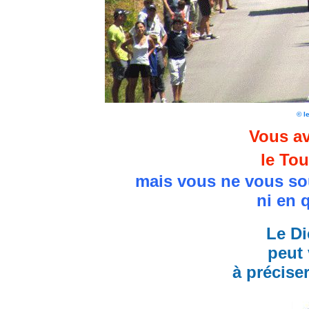
© l
Vous av
le Tou
mais vous ne vous so
ni en 
Le Di
peut 
à précise