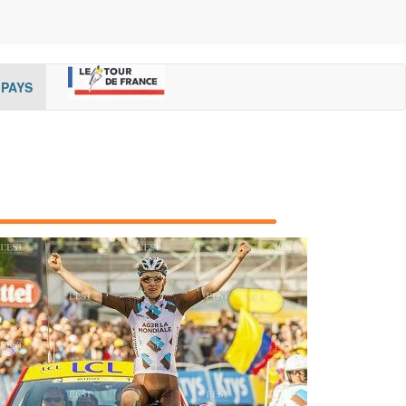
rent)
(cur
PAYS
rent