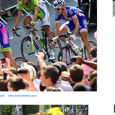
bault www.ledicodutour.com