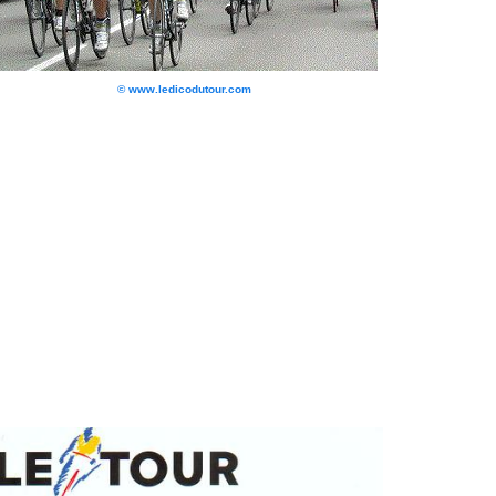
© www.ledicodutour.com