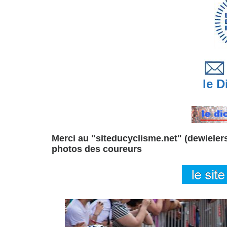
le Di
Merci au "siteducyclisme.net" (dewielersi
photos des coureurs