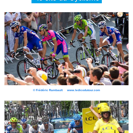
© Frédéric Rambault www.ledicodutour.com