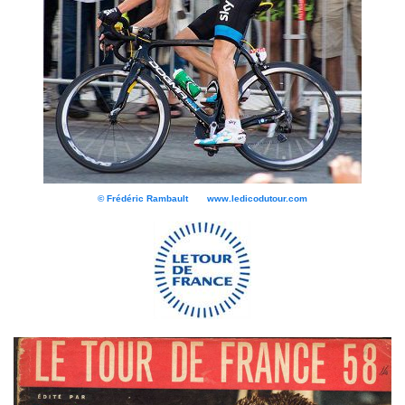
© Frédéric Rambault www.ledicodutour.com