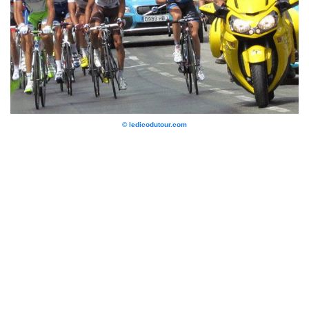
© ledicodutour.com