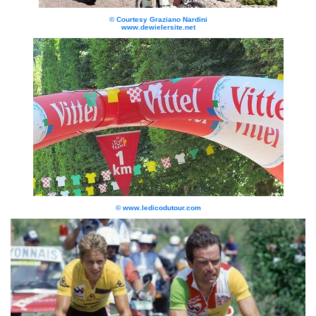
© Courtesy Graziano Nardini
www.dewielersite.net
© www.ledicodutour.com