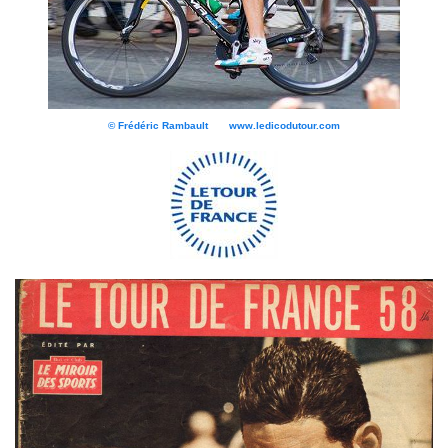
© Frédéric Rambault www.ledicodutour.com