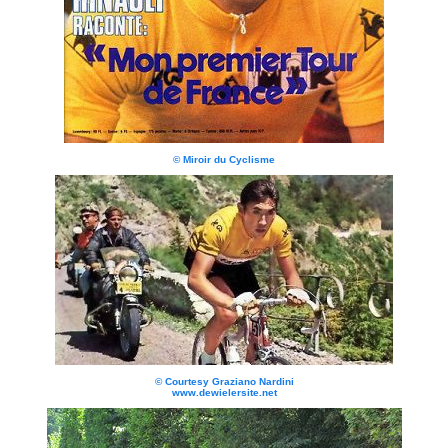
© Miroir du Cyclisme
© Courtesy Graziano Nardini
www.dewielersite.net