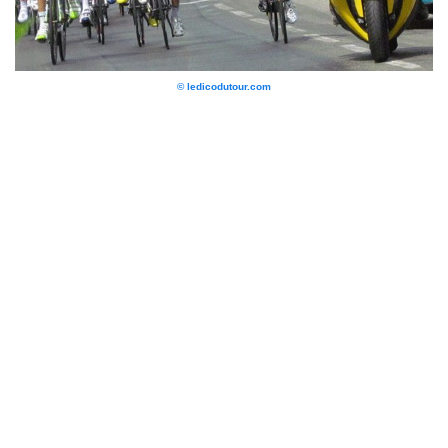
© ledicodutour.com