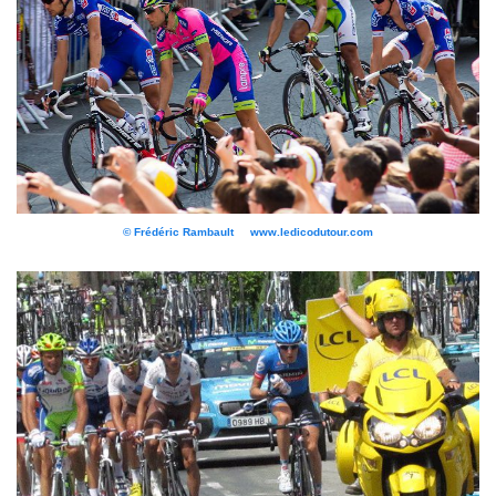
© Frédéric Rambault www.ledicodutour.com