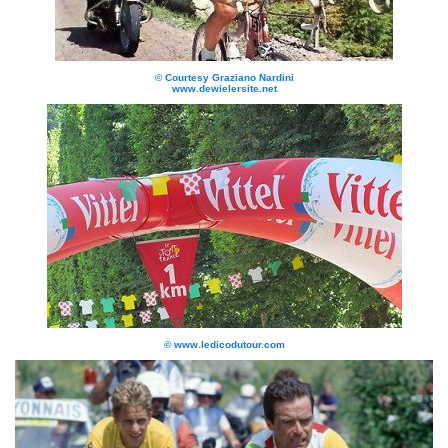
© Courtesy Graziano Nardini
www.dewielersite.net
© www.ledicodutour.com