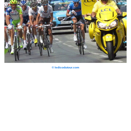
© ledicodutour.com