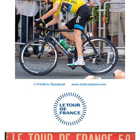
© Frédéric Rambault www.ledicodutour.com