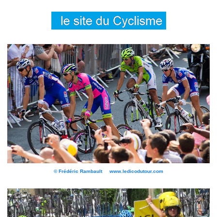
© Frédéric Rambault www.ledicodutour.com