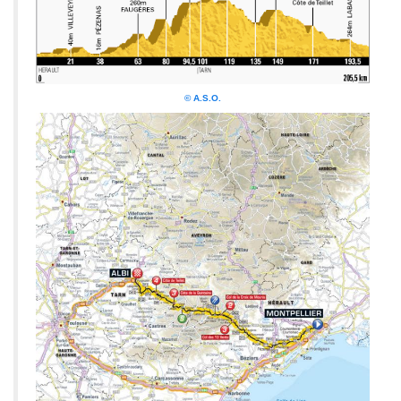
© A.S.O.