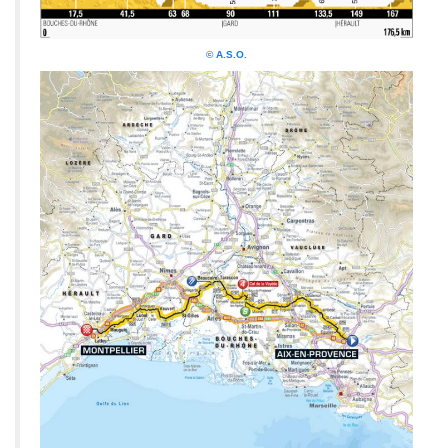
© A.S.O.