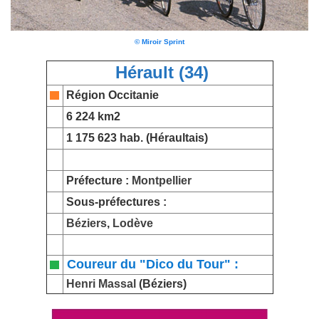
© Miroir Sprint
Hérault (34)
Région Occitanie
6 224 km2
1 175 623 hab. (Héraultais)
Préfecture :
Montpellier
Sous-préfectures :
Béziers
,
Lodève
Coureur du "Dico du Tour" :
Henri Massal
(Béziers)