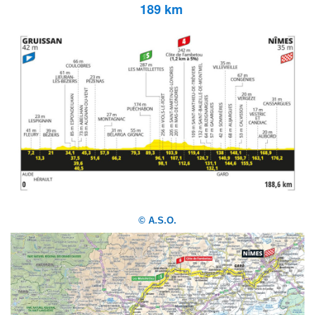
189 km
© A.S.O.