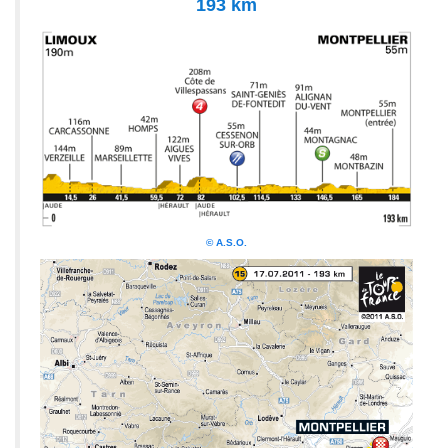
193 km
© A.S.O.