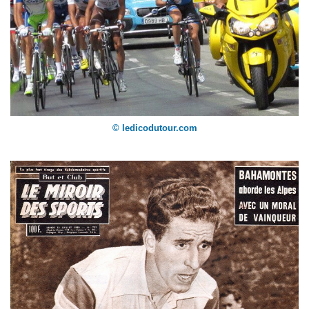
© ledicodutour.com