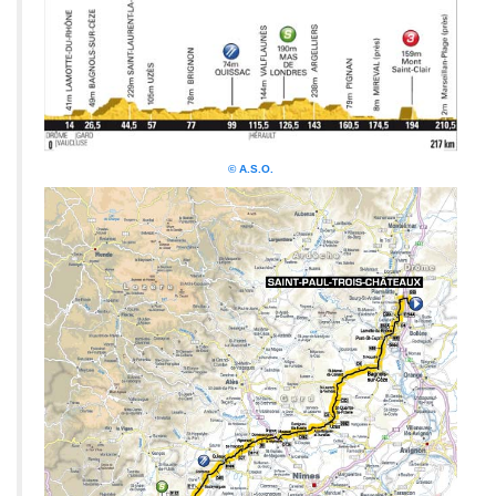
© A.S.O.