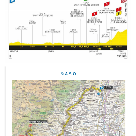
© A.S.O.