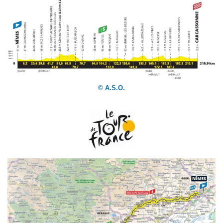
© A.S.O.