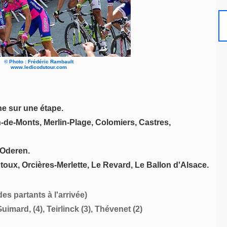
©
Photo :
Frédéric Rambault
www.ledicodutour.com
e sur une étape.
-de-Monts, Merlin-Plage, Colomiers, Castres,
Oderen.
oux, Orcières-Merlette, Le Revard, Le Ballon d'Alsace.
es partants à l'arrivée)
imard, (4), Teirlinck (3), Thévenet (2)