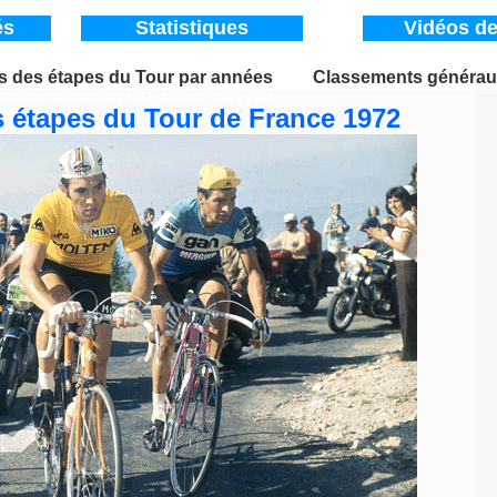
és
Statistiques
Vidéos de
 des étapes du Tour par années
____
Classements générau
e Tour de France depuis 1947 / Tour de France 1972
 étapes du Tour de France 1972