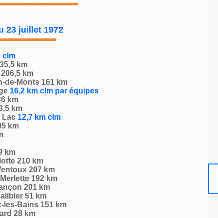
 23 juillet 1972
 clm
235,5 km
 206,5 km
an-de-Monts 161 km
age
16,2 km clm par équipes
36 km
3,5 km
u Lac
12,7 km clm
05 km
m
9 km
otte 210 km
Ventoux 207 km
Merlette 192 km
iançon 201 km
alibier 51 km
ix-les-Bains 151 km
vard 28 km