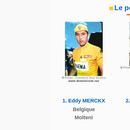
Le p
©
Phot
©
Photo : Courtesy Guy Dedieu
www.dewielersite.net
1.
Eddy MERCKX
2
Belgique
Molteni