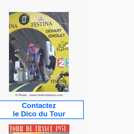
©
Photo : www.ledicodutour.com
Contactez
le Dic
o du Tour