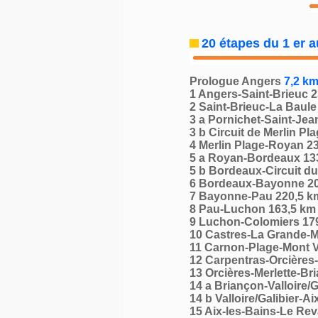
20 étapes du 1 er au
Prologue Angers
7,2 km
1 Angers-Saint-Brieuc 
2 Saint-Brieuc-La Baule
3 a Pornichet-Saint-Je
3 b Circuit de Merlin Pl
4 Merlin Plage-Royan 2
5 a Royan-Bordeaux 13
5 b Bordeaux-Circuit d
6 Bordeaux-Bayonne 2
7 Bayonne-Pau 220,5 k
8 Pau-Luchon 163,5 km
9 Luchon-Colomiers 17
10 Castres-La Grande-M
11 Carnon-Plage-Mont 
12 Carpentras-Orcières-
13 Orcières-Merlette-Br
14 a Briançon-Valloire/G
14 b Valloire/Galibier-A
15 Aix-les-Bains-Le Re