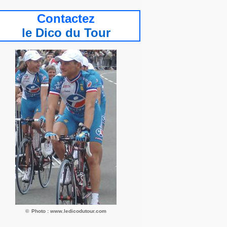
Contactez
le Dic
o du Tour
©
Photo : www.ledicodutour.com