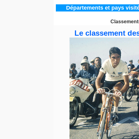
Départements
et pays visit
Classements
Tour de France / l
Le classement des