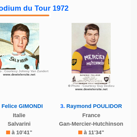
odium du Tour 1972
o : Courtesy Johnny Van Zundert
www.dewielersite.net
©
Photo : Courtesy Guy Dedieu
www.dewielersite.net
.
Felice GIMONDI
3.
Raymond POULIDOR
Italie
France
Salvarini
Gan-Mercier-Hutchinson
à 10'41"
à 11'34"