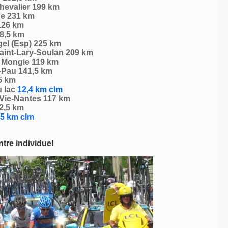
Chevalier 199 km
ge 231 km
126 km
8,5 km
el (Esp) 225 km
Saint-Lary-Soulan 209 km
a Mongie 119 km
-Pau 141,5 km
5 km
u lac
12,4 km clm
-Vie-Nantes 117 km
2,5 km
5 km clm
tre individuel