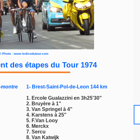
©
Photo : www.ledicodutour.com
nt des étapes du Tour 1974
a-montre
1- Brest-Saint-Pol-de-Leon 144 km
1. Ercole Gualazzini en 3h25'30"
2. Bruyère à 1"
3. Van Springel à 4"
4. Karstens à 25"
5. F.Van Looy
6. Merckx
7. Sercu
8. Van Katwijk