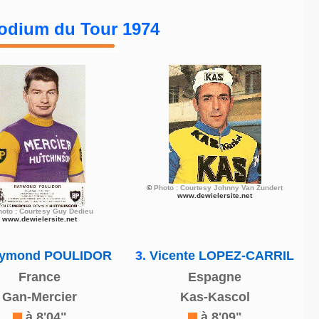
odium du Tour 1974
©
Photo : Courtesy Johnny Van Zundert
www.dewielersite.net
hoto : Courtesy Guy Dedieu
www.dewielersite.net
ymond POULIDOR
3.
Vicente LOPEZ-CARRIL
France
Espagne
Gan-Mercier
Kas-Kascol
à 8'04"
à 8'09"