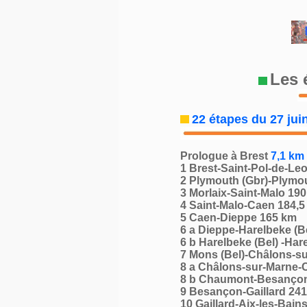
Les 
22 ét
apes du 27 juin
Prologue
à
Brest
7,1 km
1 Brest-Saint-Pol-de-Le
2 Plymouth (Gbr)-Plymou
3 Morlaix-Saint-Malo 19
4 Saint-Malo-Caen 184,5
5 Caen-Dieppe 165 km
6 a Dieppe-Harelbeke (B
6 b Harelbeke (Bel) -Har
7 Mons (Bel)-Châlons-s
8 a Châlons-sur-Marne
8 b Chaumont-Besanço
9 Besançon-Gaillard 24
10 Gaillard-Aix-les-Bain