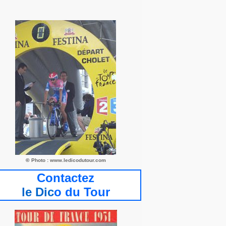
©
Photo : www.ledicodutour.com
Contactez
le Dic
o du Tour