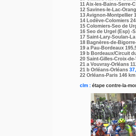
11 Aix-les-Bains-Serre-
12 Savines-le-Lac-Oran
13 Avignon-Montpellier 
14 Lodève-Colomiers 24
15 Colomiers-Seo de Urg
16 Seo de Urgel (Esp) -
17 Saint-Lary-Soulan-L
18 Bagnères-de-Bigorre
19 a Pau-Bordeaux 195,
19 b Bordeaux/Circuit d
20 Saint-Gilles-Croix-de
21 a Vouvray-Orléans 11
21 b Orléans-Orléans
37,
22 Orléans-Paris 146 km
clm :
étape contre-la-mon