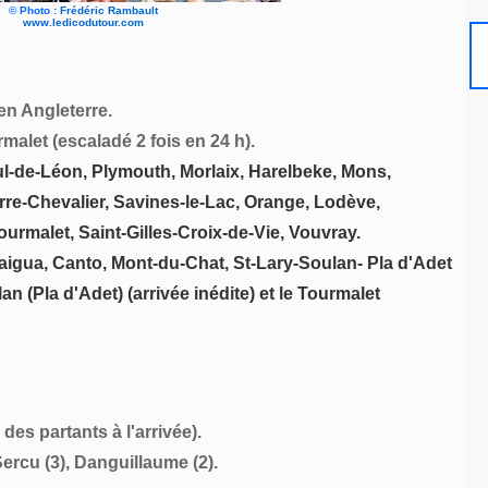
©
Photo :
Frédéric Rambault
www.ledicodutour.com
en Angleterre.
alet (escaladé 2 fois en 24 h).
l-de-Léon, Plymouth, Morlaix, Harelbeke, Mons,
e-Chevalier, Savines-le-Lac, Orange, Lodève,
urmalet, Saint-Gilles-Croix-de-Vie, Vouvray.
igua, Canto, Mont-du-Chat, St-Lary-Soulan- Pla d'Adet
n (Pla d'Adet) (arrivée inédite) et le Tourmalet
des partants à l'arrivée).
ercu (3), Danguillaume (2).