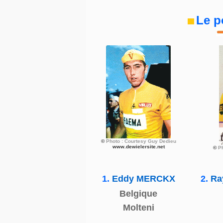
Le p
©
Photo : Courtesy Guy Dedieu
www.dewielersite.net
©
P
1.
Eddy MERCKX
2.
Ra
Belgique
Molteni