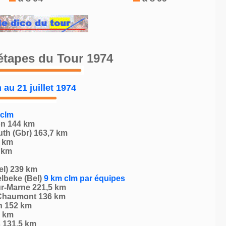
étapes du Tour 1974
 au 21 juillet 1974
 clm
on 144 km
th (Gbr) 163,7 km
0 km
 km
el) 239 km
elbeke (Bel)
9 km clm par équipes
ur-Marne 221,5 km
-Chaumont 136 km
n 152 km
1 km
s 131,5 km