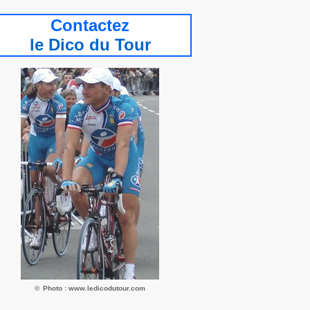
Contactez
le Dic
o du Tour
©
Photo : www.ledicodutour.com