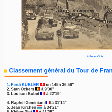
©
But et Club
Classement général du Tour de Fran
1.
Ferdi
KU
BLER
en 145h 36'56"
2.
Stan Ockers
à 9'30"
3.
Louison Bobet
à 22'19"
4.
Raphël Geminiani
à 31'14"
5. Jean Kirchen
à 34'21"
6.
Kléber Piot
à 41'35"