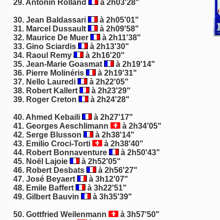
29.
Antonin Rolland
à 2h03'28"
30. Jean Baldassari
à 2h05'01"
31.
Marcel Dussault
à 2h09'58"
32. Maurice De Muer
à 2h11'38"
33.
Gino Sciardis
à 2h13'30"
34.
Raoul Remy
à 2h16'20"
35. Jean-Marie Goasmat
à 2h19'14"
36.
Pierre Molinéris
à 2h19'31"
37.
Nello Lauredi
à 2h22'05"
38. Robert Kallert
à 2h23'29"
39. Roger Creton
à 2h24'28"
40. Ahmed Kebaili
à 2h27'17"
41. Georges Aeschlimann
à 2h34'05"
42. Serge Blusson
à 2h38'14"
43. Emilio Croci-Torti
à 2h38'40"
44. Robert Bonnaventure
à 2h50'43"
45. Noël Lajoie
à 2h52'05"
46. Robert Desbats
à 2h56'27"
47. José Beyaert
à 3h12'07"
48.
Emile Baffert
à 3h22'51"
49.
Gilbert Bauvin
à 3h35'39"
50. Gottfried Weilenmann
à 3h57'50"