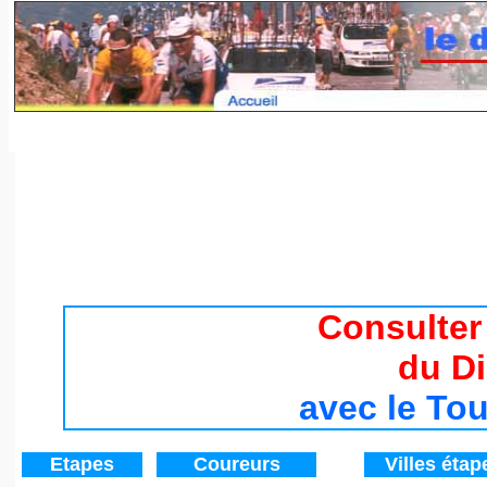
Tour de France 2017 / Histoire du Tour de France de 194
Consulter
du D
avec le To
Etapes
Coureurs
V
illes étap