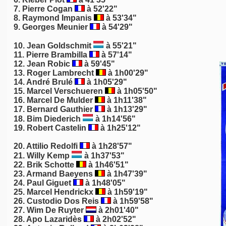
7. Pierre Cogan
à 52'22"
8.
Raymond Impanis
à 53'34"
9. Georges Meunier
à 54'29"
10.
Jean Goldschmit
à 55'21"
11.
Pierre Brambilla
à 57'14"
12.
Jean Robic
à 59'45"
13.
Roger Lambrecht
à 1h00'29"
14. André Brulé
à 1h05'29"
15. Marcel Verschueren
à 1h05'50"
16. Marcel De Mulder
à 1h11'38"
17.
Bernard Gauthier
à 1h13'29"
18.
Bim Diederich
à 1h14'56"
19. Robert Castelin
à 1h25'12"
20. Attilio Redolfi
à 1h28'57"
21.
Willy Kemp
à 1h37'53"
22.
Brik Schotte
à 1h46'51"
23.
Armand Baeyens
à 1h47'39"
24. Paul Giguet
à 1h48'05"
25. Marcel Hendrickx
à 1h59'19"
26.
Custodio Dos Reis
à 1h59'58"
27. Wim De Ruyter
à 2h01'40"
28.
Apo Lazaridès
à 2h02'52"