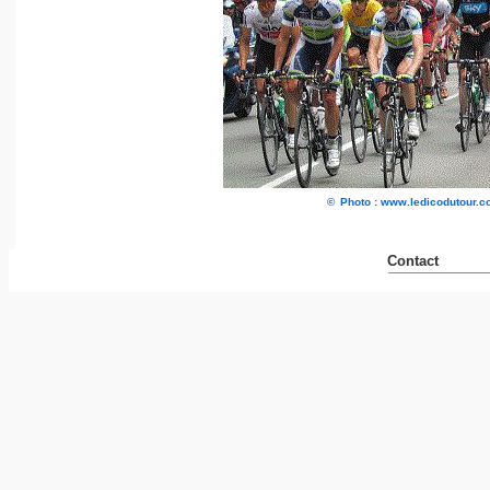
©
Photo : www.ledicodutour.
Contact
__ _ _