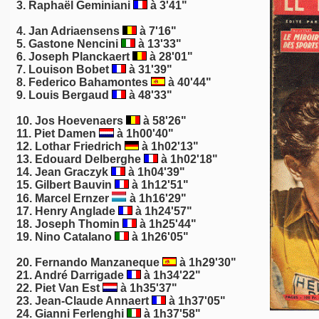
3.
Raphaël Geminiani
à 3'41"
4.
Jan Adriaensens
à 7'16"
5.
Gastone Nencini
à 13'33"
6.
Joseph Planckaert
à 28'01"
7.
Louison Bobet
à 31'39"
8.
Federico Bahamontes
à 40'44"
9.
Louis Bergaud
à 48'33"
10.
Jos Hoevenaers
à 58'26"
11. Piet Damen
à 1h00'40"
12. Lothar Friedrich
à 1h02'13"
13. Edouard Delberghe
à 1h02'18"
14.
Jean Graczyk
à 1h04'39"
15.
Gilbert Bauvin
à 1h12'51"
16. Marcel Ernzer
à 1h16'29"
17.
Henry Anglade
à 1h24'57"
18.
Joseph Thomin
à 1h25'44"
19.
Nino Catalano
à 1h26'05"
20.
Fernando Manzaneque
à 1h29'30"
21.
André Darrigade
à 1h34'22"
22. Piet Van Est
à 1h35'37"
23. Jean-Claude Annaert
à 1h37'05"
24.
Gianni Ferlenghi
à 1h37'58"