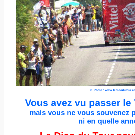
©
Photo : www.ledicodutour.
Vous avez vu passer le
mais vous ne vous souvenez p
ni en quelle anné