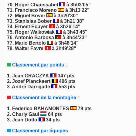
70. Roger Chaussabel
à 3h03'05"
71. Francisco Moreno
à 3h13'22"
72.
Miguel Bover
à 3h20'30"
73.
Stanislas Bober
à 3h21'38"
74. Ernest Ecuyer
à 3h26'14"
75.
Roger Walkowiak
à 3h43'45"
76. Antonio Barbosa
à 3h44'23"
77. Mario Bertolo
à 3h48'14"
78. Walter Favre
à 3h49'28"
Classement par points :
1.
Jean GRACZYK
347 pts
2.
Jozef Planckaert
406 pts
3.
André Darrigade
553 pts
Classement de la montagne :
1.
Federico BAHAMONTES
79 pts
2.
Charly Gaul
64 pts
3.
Jean Dotto
34 pts
Classement par équipes :