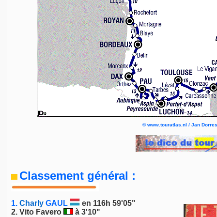
©
www.touratlas.nl / Jan Dorres
Classement général :
1.
Charly
GAUL
en 116h 59'05"
2.
Vito Favero
à 3'10"