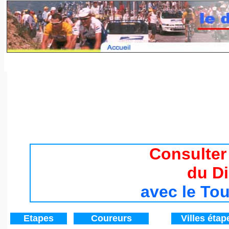
Tour de France 2017 / Histoire du Tour de France de 194
Consulter
du D
avec le To
Etapes
Coureurs
V
illes étap