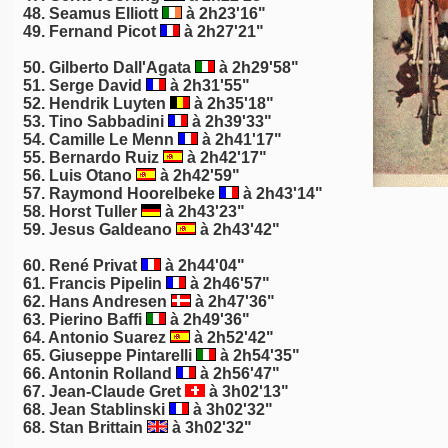
48.
Seamus Elliott
à 2h23'16"
49. Fernand Picot
à 2h27'21"
50. Gilberto Dall'Agata
à 2h29'58"
51. Serge David
à 2h31'55"
52. Hendrik Luyten
à 2h35'18"
53.
Tino Sabbadini
à 2h39'33"
54. Camille Le Menn
à 2h41'17"
55.
Bernardo Ruiz
à 2h42'17"
56. Luis Otano
à 2h42'59"
57. Raymond Hoorelbeke
à 2h43'14"
58. Horst Tuller
à 2h43'23"
59. Jesus Galdeano
à 2h43'42"
60.
René Privat
à 2h44'04"
61. Francis Pipelin
à 2h46'57"
62. Hans Andresen
à 2h47'36"
63.
Pierino Baffi
à 2h49'36"
64. Antonio Suarez
à 2h52'42"
65. Giuseppe Pintarelli
à 2h54'35"
66.
Antonin Rolland
à 2h56'47"
67. Jean-Claude Gret
à 3h02'13"
68.
Jean Stablinski
à 3h02'32"
68. Stan Brittain
à 3h02'32"