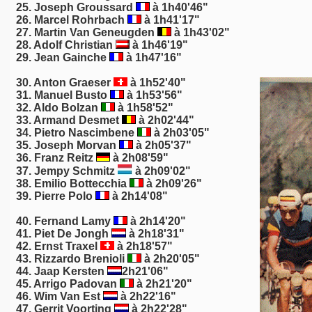
25.
Joseph Groussard
à 1h40'46"
26. Marcel Rohrbach
à 1h41'17"
27.
Martin Van Geneugden
à 1h43'02"
28.
Adolf Christian
à 1h46'19"
29.
Jean Gainche
à 1h47'16"
30. Anton Graeser
à 1h52'40"
31.
Manuel Busto
à 1h53'56"
32. Aldo Bolzan
à 1h58'52"
33.
Armand Desmet
à 2h02'44"
34. Pietro Nascimbene
à 2h03'05"
35.
Joseph Morvan
à 2h05'37"
36. Franz Reitz
à 2h08'59"
37.
Jempy Schmitz
à 2h09'02"
38. Emilio Bottecchia
à 2h09'26"
39. Pierre Polo
à 2h14'08"
40. Fernand Lamy
à 2h14'20"
41. Piet De Jongh
à 2h18'31"
42. Ernst Traxel
à 2h18'57"
43. Rizzardo Brenioli
à 2h20'05"
44. Jaap Kersten
2h21'06"
45.
Arrigo Padovan
à 2h21'20"
46.
Wim Van Est
à 2h22'16"
47.
Gerrit Voorting
à 2h22'28"