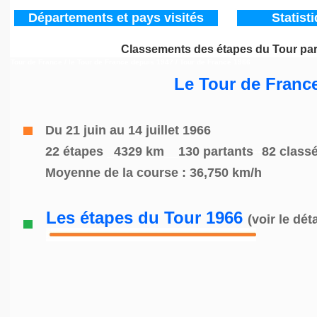
Départements
et pays visités
Statist
Classements des étapes du Tour pa
Tour de France / le Tour de France depuis 1947
/ Tour de France 1966
Le Tour de Franc
Du 21 juin au 14 juillet 1966
22
étapes
_
4329 km
__
130 partants
--
82 class
Moyenne de la course : 36,750 km/h
Les étapes du Tour 1966
(voir le déta