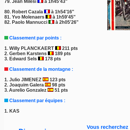
79. Jean Milesi
à 1h45'43"
80.
Robert Cazala
à 1h54'16"
81. Yvo Molenaers
à 1h59'45"
82. Paolo Mannucci
à
2h05'26"
Classement par points :
1.
Willy PLANCKAERT
211 pts
2.
Gerben Karstens
189 pts
3.
Edward Sels
178 pts
Classement de la montagne :
1.
Julio JIMENEZ
123 pts
2.
Joaquim Galera
98 pts
3.
Aurelio Gonzalez
51 pts
Classement par équipes :
1.
KAS
Vous recherchez 