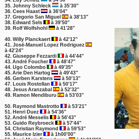
35. Johnny Schleck
à 35'30"
36.
Cees Haast
à 36'04"
37.
Gregorio San Miguel
à 38'13"
38.
Edward Sels
à 39'50"
39.
Rolf Wolfshohl
à 41'28"
40.
Willy Planckaert
à 42'12"
41. José-Manuel Lopez Rodriguez
à 42'24"
42.
Giuseppe Fezzardi
à 44'44"
43. André Foucher
à 48'47"
44. Ugo Colombo
à 49'35"
45. Arie Den Hartog
à 49'43"
46.
Gerben Karstens
à 50'13"
47.
Louis Rostollan
à 50'17"
48.
Jesus Aranzabal
à 52'32"
49. Ramon Mendiburu
à 53'03"
50.
Raymond Mastrotto
à 53'21"
51. Henri Duez
à 54'36"
52. André Messelis
à 56'43"
53.
Guido Reybroeck
à 57'44"
54.
Christian Raymond
à 59'53"
55.
Maurice Izier
à 1h00'00"