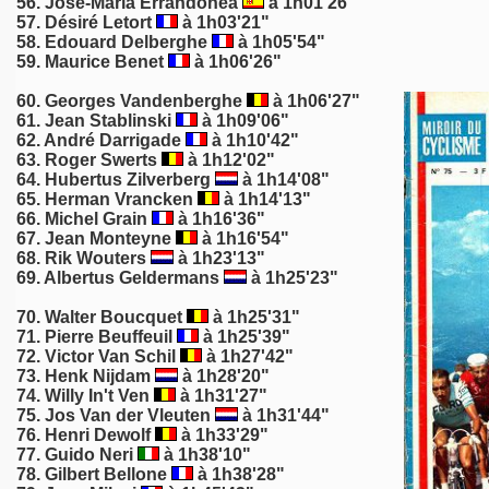
56.
José-Maria Errandonea
à 1h01'26"
57.
Désiré Letort
à 1h03'21"
58. Edouard Delberghe
à 1h05'54"
59. Maurice Benet
à 1h06'26"
60.
Georges Vandenberghe
à 1h06'27"
61.
Jean Stablinski
à 1h09'06"
62.
André Darrigade
à 1h10'42"
63.
Roger Swerts
à 1h12'02"
64.
Hubertus Zilverberg
à 1h14'08"
65. Herman Vrancken
à 1h14'13"
66. Michel Grain
à 1h16'36"
67. Jean Monteyne
à 1h16'54"
68. Rik Wouters
à 1h23'13"
69.
Albertus Geldermans
à 1h25'23"
70. Walter Boucquet
à 1h25'31"
71.
Pierre Beuffeuil
à 1h25'39"
72. Victor Van Schil
à 1h27'42"
73.
Henk Nijdam
à 1h28'20"
74. Willy In't Ven
à 1h31'27"
75. Jos Van der Vleuten
à 1h31'44"
76. Henri Dewolf
à 1h33'29"
77. Guido Neri
à 1h38'10"
78.
Gilbert Bellone
à 1h38'28"