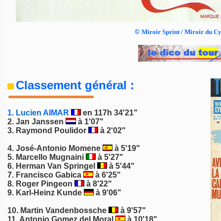
©
Miroir Sprint / Miroir du C
Classement général :
1.
Lucien
AIMAR
en 117h 34'21"
2.
Jan Janssen
à 1'07"
3.
Raymond Poulidor
à 2'02"
4. José-Antonio Momene
à 5'19"
5.
Marcello Mugnaini
à 5'27"
6.
Herman Van Springel
à 5'44"
7. Francisco Gabica
à 6'25"
8.
Roger Pingeon
à 8'22"
9.
Karl-Heinz Kunde
à 9'06"
10.
Martin Vandenbossche
à 9'57"
11. Antonio Gomez del Moral
à 10'18"