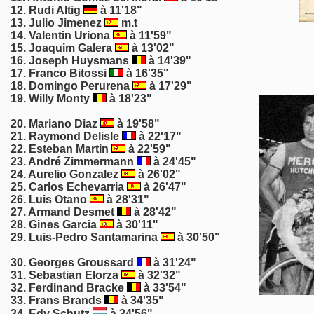
12.
Rudi Altig
à 11'18"
13.
Julio Jimenez
m.t
14. Valentin Uriona
à 11'59"
15.
Joaquim Galera
à 13'02"
16.
Joseph Huysmans
à 14'39"
17.
Franco Bitossi
à 16'35"
18.
Domingo Perurena
à 17'29"
19. Willy Monty
à 18'23"
20.
Mariano Diaz
à 19'58"
21.
Raymond Delisle
à 22'17"
22. Esteban Martin
à 22'59"
23. André Zimmermann
à 24'45"
24.
Aurelio Gonzalez
à 26'02"
25. Carlos Echevarria
à 26'47"
26.
Luis Otano
à 28'31"
27.
Armand Desmet
à 28'42"
28. Gines Garcia
à 30'11"
29.
Luis-Pedro Santamarina
à 30'50"
30.
Georges Groussard
à 31'24"
31. Sebastian Elorza
à 32'32"
32.
Ferdinand Bracke
à 33'54"
33.
Frans Brands
à 34'35"
34.
Edy Schutz
à 34'56"