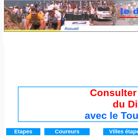
Tour de France 2017 / Histoire du Tour de France de 194
Consulter
du D
avec le To
Etapes
Coureurs
V
illes étap