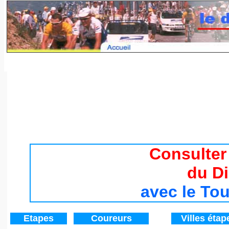
Tour de France 2017 / Histoire du Tour de France de 194
Consulter
du D
avec le To
Etapes
Coureurs
V
illes étap