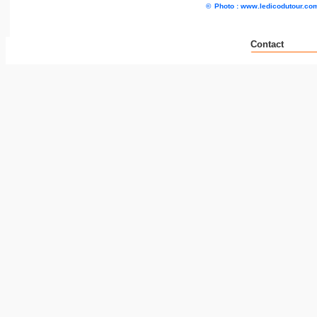
©
Photo : www.ledicodutour.co
Contact
__ _ _