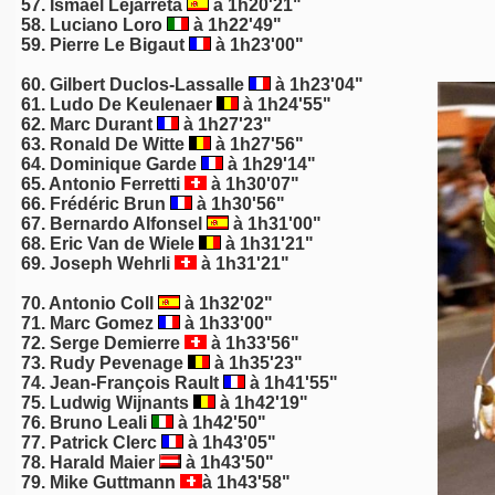
57.
Ismaël Lejarreta
à 1h20'21"
58. Luciano Loro
à 1h22'49"
59.
Pierre Le Bigaut
à 1h23'00"
60.
Gilbert Duclos-Lassalle
à 1h23'04"
61. Ludo De Keulenaer
à 1h24'55"
62. Marc Durant
à 1h27'23"
63.
Ronald De Witte
à 1h27'56"
64.
Dominique Garde
à 1h29'14"
65. Antonio Ferretti
à 1h30'07"
66. Frédéric Brun
à 1h30'56"
67. Bernardo Alfonsel
à 1h31'00"
68. Eric Van de Wiele
à 1h31'21"
69. Joseph Wehrli
à 1h31'21"
70. Antonio Coll
à 1h32'02"
71. Marc Gomez
à 1h33'00"
72.
Serge Demierre
à 1h33'56"
73.
Rudy Pevenage
à 1h35'23"
74. Jean-François Rault
à 1h41'55"
75.
Ludwig Wijnants
à 1h42'19"
76. Bruno Leali
à 1h42'50"
77. Patrick Clerc
à 1h43'05"
78. Harald Maier
à 1h43'50"
79. Mike Guttmann
à 1h43'58"