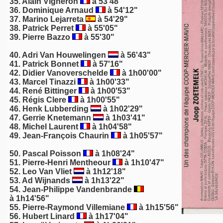
35. Alain Vigneron
à 53'48"
36.
Dominique Arnaud
à 54'12"
37.
Marino Lejarreta
à 54'29"
38. Patrick Perret
à 55'05"
39. Pierre Bazzo
à 55'30"
40.
Adri Van Houwelingen
à 56'43"
41. Patrick Bonnet
à 57'16"
42. Didier Vanoverschelde
à 1h00'00"
43. Marcel Tinazzi
à 1h00'33"
44.
René Bittinger
à 1h00'53"
45.
Régis Clere
à 1h00'55"
46.
Henk Lubberding
à 1h02'29"
47.
Gerrie Knetemann
à 1h03'41"
48.
Michel Laurent
à 1h04'58"
49. Jean-François Chaurin
à 1h05'57"
50.
Pascal Poisson
à 1h08'24"
51.
Pierre-Henri Mentheour
à 1h10'47"
52.
Leo Van Vliet
à 1h12'18"
53.
Ad Wijnands
à 1h13'22"
54. Jean-Philippe Vandenbrande
à 1h14'56"
55.
Pierre-Raymond Villemiane
à 1h15'56"
56.
Hubert Linard
à 1h17'04"