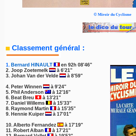
©
Miroir du Cyclisme
Classement général :
1.
Bernard HINAULT
en 92h 08'46"
2.
Joop Zoetemelk
à 6'21"
3.
Johan Van der Velde
à 8'59"
4.
Peter Winnen
à 9'24"
5.
Phil Anderson
à 12'16"
6.
Beat Breu
à 13'21"
7.
Daniel Willems
à 15'33"
8.
Raymond Martin
à 15'35"
9.
Hennie Kuiper
à 17'01"
10.
Alberto Fernandez
à 17'19"
11.
Robert Alban
à 17'21"
12.
Bernard Vallet
à 19'52"