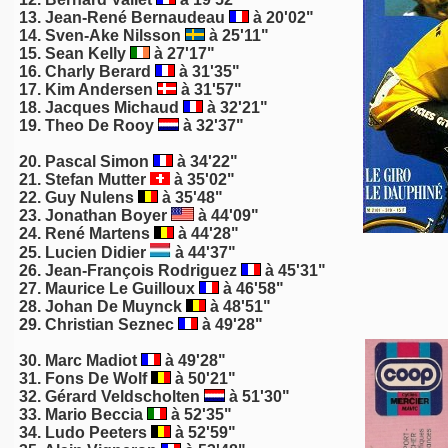
13.
Jean-René Bernaudeau
à 20'02"
14. Sven-Ake Nilsson
à 25'11"
15.
Sean Kelly
à 27'17"
16. Charly Berard
à 31'35"
17.
Kim Andersen
à 31'57"
18.
Jacques Michaud
à 32'21"
19.
Theo De Rooy
à 32'37"
20.
Pascal Simon
à 34'22"
21.
Stefan Mutter
à 35'02"
22. Guy Nulens
à 35'48"
23. Jonathan Boyer
à 44'09"
24.
René Martens
à 44'28"
25. Lucien Didier
à 44'37"
26. Jean-François Rodriguez
à 45'31"
27.
Maurice Le Guilloux
à 46'58"
28.
Johan De Muynck
à 48'51"
29.
Christian Seznec
à 49'28"
30.
Marc Madiot
à 49'28"
31.
Fons De Wolf
à 50'21"
32. Gérard Veldscholten
à 51'30"
33. Mario Beccia
à 52'35"
34.
Ludo Peeters
à 52'59"