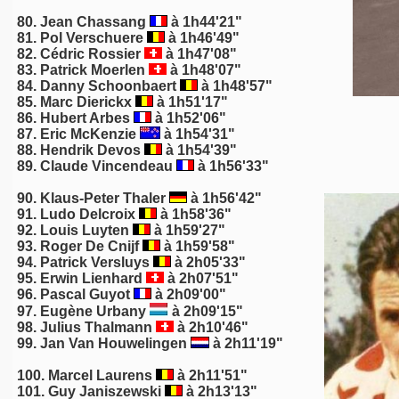
80. Jean Chassang
à 1h44'21"
81.
Pol Verschuere
à 1h46'49"
82. Cédric Rossier
à 1h47'08"
83. Patrick Moerlen
à 1h48'07"
84. Danny Schoonbaert
à 1h48'57"
85. Marc Dierickx
à 1h51'17"
86. Hubert Arbes
à 1h52'06"
87. Eric McKenzie
à 1h54'31"
88.
Hendrik Devos
à 1h54'39"
89. Claude Vincendeau
à 1h56'33"
90.
Klaus-Peter Thaler
à 1h56'42"
91.
Ludo Delcroix
à 1h58'36"
92. Louis Luyten
à 1h59'27"
93.
Roger De Cnijf
à 1h59'58"
94. Patrick Versluys
à 2h05'33"
95. Erwin Lienhard
à 2h07'51"
96. Pascal Guyot
à 2h09'00"
97. Eugène Urbany
à 2h09'15"
98. Julius Thalmann
à 2h10'46"
99.
Jan Van Houwelingen
à 2h11'19"
100. Marcel Laurens
à 2h11'51"
101. Guy Janiszewski
à 2h13'13"