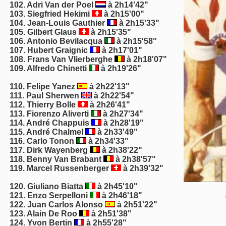
102.
Adri Van der Poel
à 2h14'42"
103. Siegfried Hekimi
à 2h15'00"
104.
Jean-Louis Gauthier
à 2h15'33"
105.
Gilbert Glaus
à 2h15'35"
106. Antonio Bevilacqua
à 2h15'58"
107. Hubert Graignic
à 2h17'01"
108. Frans Van Vlierberghe
à 2h18'07"
109. Alfredo Chinetti
à 2h19'26"
110. Felipe Yanez
à 2h22'13"
111. Paul Sherwen
à 2h22'54"
112. Thierry Bolle
à 2h26'41"
113. Fiorenzo Aliverti
à 2h27'34"
114. André Chappuis
à 2h28'19"
115.
André Chalmel
à 2h33'49"
116. Carlo Tonon
à 2h34'33"
117. Dirk Wayenberg
à 2h38'22"
118. Benny Van Brabant
à 2h38'57"
119. Marcel Russenberger
à 2h39'32"
120. Giuliano Biatta
à 2h45'10"
121. Enzo Serpelloni
à 2h46'18"
122. Juan Carlos Alonso
à 2h51'22"
123. Alain De Roo
à 2h51'38"
124.
Yvon Bertin
à 2h55'28"