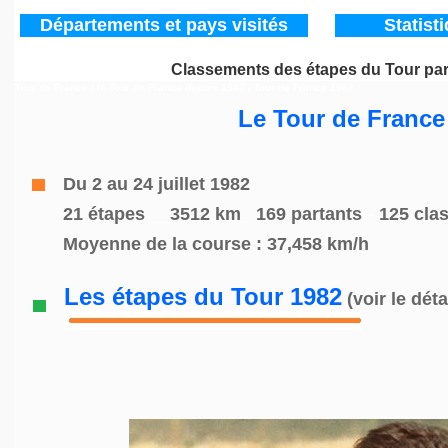
Départements
et pays visités
Statist
Classements des étapes du Tour pa
Tour de France / le Tour de France depuis 1947
/ Tour de France 1982
Le Tour de France
Du 2 au 24 juillet 1982
21 étapes
__
3512 km
_
169 partants
--
125 cla
Moyenne de la course : 37,458 km/h
Les étapes du Tour 1982
(voir le déta