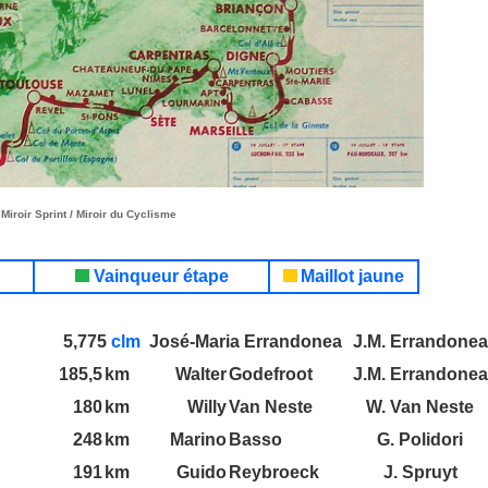
Miroir Sprint / Miroir du Cyclisme
Vainqueur étape
Maillot jaune
5,775
clm
José-Maria
Errandonea
J.M. Errandonea
185,5
km
Walter
Godefroot
J.M. Errandonea
180
km
Willy
Van Neste
W. Van Neste
248
km
Marino
Basso
G. Polidori
191
km
Guido
Reybroeck
J. Spruyt