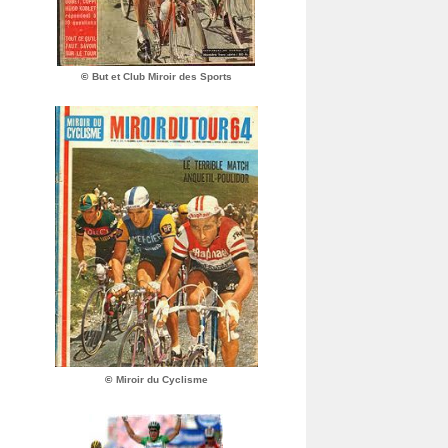
©
But et Club Miroir des Sports
©
Miroir du Cyclisme