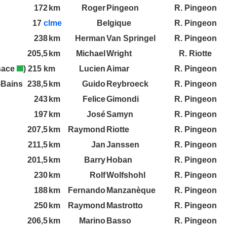
172
km
Roger
Pingeon
R. Pingeon
17
clme
Belgique
R. Pingeon
238
km
Herman
Van Springel
R. Pingeon
205,5
km
Michael
Wright
R. Riotte
lsace
)
215
km
Lucien
Aimar
R. Pingeon
-Bains
238,5
km
Guido
Reybroeck
R. Pingeon
243
km
Felice
Gimondi
R. Pingeon
197
km
José
Samyn
R. Pingeon
207,5
km
Raymond
Riotte
R. Pingeon
211,5
km
Jan
Janssen
R. Pingeon
201,5
km
Barry
Hoban
R. Pingeon
230
km
Rolf
Wolfshohl
R. Pingeon
188
km
Fernando
Manzanèque
R. Pingeon
250
km
Raymond
Mastrotto
R. Pingeon
206,5
km
Marino
Basso
R. Pingeon