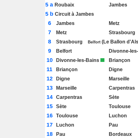
5 a
Roubaix
Jambes
5 b
Circuit à Jambes
6
Jambes
Metz
7
Metz
Strasbourg
8
Strasbourg
_
(Le Ballon d'A
Belfort
9
Belfort
Divonne-les
10
Divonne-les-Bains
_
Briançon
11
Briançon
Digne
12
Digne
Marseille
13
Marseille
Carpentras
14
Carpentras
Sète
15
Sète
Toulouse
16
Toulouse
Luchon
17
Luchon
Pau
18
Pau
Bordeaux