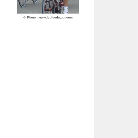
©
Photo : www.ledicodutour.com