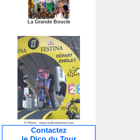
La Grande Boucle
©
Photo : www.ledicodutour.com
Contactez
le Dic
o du Tour