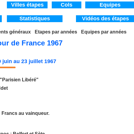
V
illes étapes
Cols
Equipes
Statistiques
Vidéos des étapes
nts généraux
_
Etapes par années
_
Equipes par années
nce 1967
our de France
1967
juin au 23 juillet 1967
 "Parisien Libéré"
ddet
0 Francs au vainqueur.
pos : Belfort et Sète.