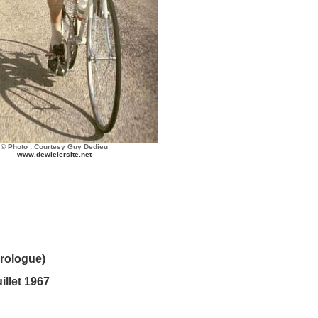
©
Photo : Courtesy Guy Dedieu
www.dewielersite.net
Prologue)
illet 1967