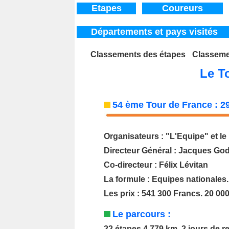
Etapes
Coureurs
Départements
et pays visités
Classements des étapes
_
Classeme
Tour de France / le Tour de France depuis 1947 / Tour de Fra
Le T
54 ème Tour de France : 29 
Organisateurs : "L'Equipe" et le
Directeur Général : Jacques Go
Co-directeur : Félix Lévitan
La formule : Equipes nationales.
Les prix : 541 300 Francs. 20 00
L
e parcours :
22 étapes 4 779 km. 2 jours de re