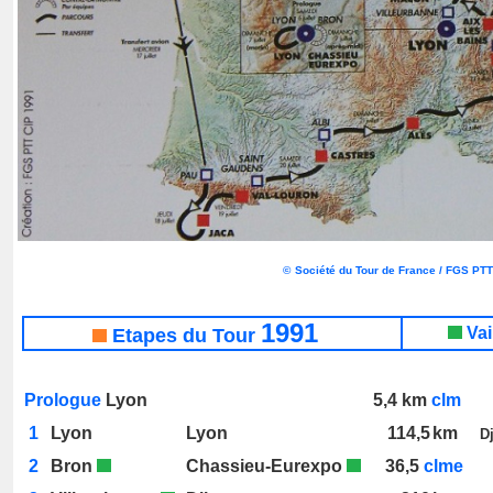
©
Société du Tour de France / FGS PT
1991
_
Vai
Etapes du Tour
Prologue
Lyon
5,4
km
clm
1
Lyon
Lyon
114,5
km
D
2
Bron
Chassieu-Eurexpo
__
36,5
clme