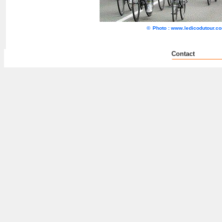
©
Photo : www.ledicodutour.c
Contact
___
___