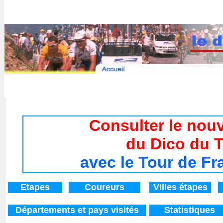
Tour de France 2017 / Histoire du Tour de France de 1947
Consulter le nouv
du Dico du 
avec le Tour de Fr
Etapes
Coureurs
V
illes étapes
Départements
et pays visités
Statistiques