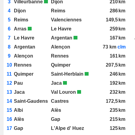
3
Villeurbanne
Dijon
210
km
4
Dijon
Reims
286
km
5
Reims
Valenciennes
149,5
km
6
Arras
Le Havre
259
km
7
Le Havre
Argentan
167
km
8
Argentan
Alençon
73
km
clm
9
Alençon
Rennes
161
km
10
Rennes
Quimper
207,5
km
11
Quimper
Saint-Herblain
246
km
12
Pau
Jaca
192
km
13
Jaca
Val Louron
232
km
14
Saint-Gaudens
Castres
172,5
km
15
Albi
Alès
235
km
16
Alès
Gap
215
km
17
Gap
L'Alpe d' Huez
125
km