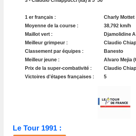
3 - Claudio
Chiappucci
(Ita) à 5' 56"
1 er français :
Charly
Mottet
Moyenne de la course :
38,792 km/h
Maillot vert :
Djamolidine
A
Meilleur grimpeur :
Claudio
Chiap
Classement par équipes :
Banesto
Meilleur jeune :
Alvaro Mejia (
Prix de la super-combativité :
Claudio Chiapp
Victoires d'étapes françaises :
5
Le Tour 1991 :