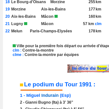
18
Le Bourg-d'Oisans
_
_
Morzine
255
km
19
Morzine
Aix-les-Bains
177
km
20
Aix-les-Bains
Mâcon
160
km
21
Lugny
Mâcon
57
km
clm
22
Melun
___
Paris-Champs-Elysées
178
km
Ville pour la première fois départ ou arrivée d'éta
clm :
Contre-la-montre
clme :
Contre-la-montre par équipes
Le podium du Tour 1991 :
1 -
Miguel
Indurain
(Esp)
2 - Gianni
Bugno
(Ita) à 3' 36"