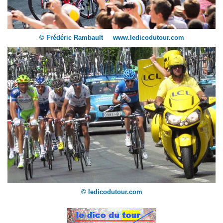
© Frédéric Rambault www.ledicodutour.com
© ledicodutour.com