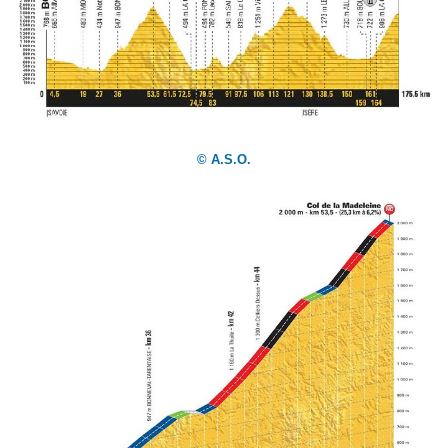
© A.S.O.