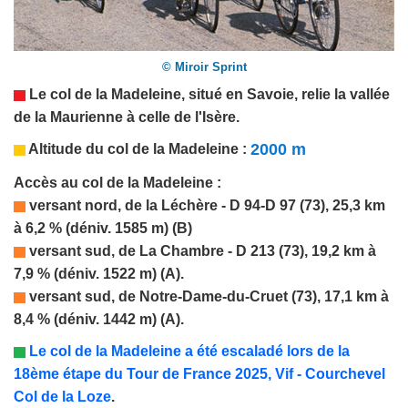
© Miroir Sprint
Le col de la Madeleine, situé en
Savoie
, relie la vallée
de la Maurienne à celle de l'Isère.
2000 m
Altitude du col de
la Madeleine
:
Accès au col de
la Madeleine
:
versant nord, de la Léchère - D 94-D 97 (73), 25,3 km
à 6,2 % (déniv. 1585 m) (B)
versant sud, de La Chambre - D 213 (73), 19,2 km à
7,9 % (déniv. 1522 m) (A)
.
versant sud, de Notre-Dame-du-Cruet (73), 17,1 km à
8,4 % (déniv. 1442 m) (A)
.
L
e col d
e la Madeleine
a été
escaladé lors
de la
1
8
ème étape du Tour de France 2025,
Vif - Courchevel
Col de la Loze
.