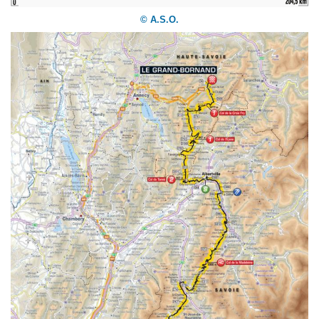
© A.S.O.