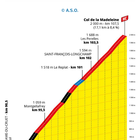
© A.S.O.