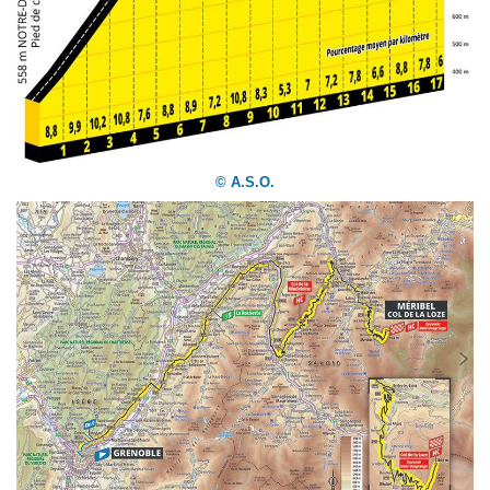
© A.S.O.