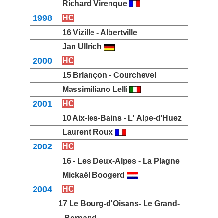
Richard Virenque
1998
HC
16
Vizille
-
Albertville
Jan Ullrich
2000
HC
15
Briançon
-
Courchevel
Massimiliano Lelli
2001
HC
10
Aix-les-Bains
-
L' Alpe-d'Huez
Laurent Roux
2002
HC
16 -
Les Deux-Alpes
-
La Plagne
Mickaël Boogerd
2004
HC
17 Le
Bourg-d'Oisans
-
Le Grand-
Bornand