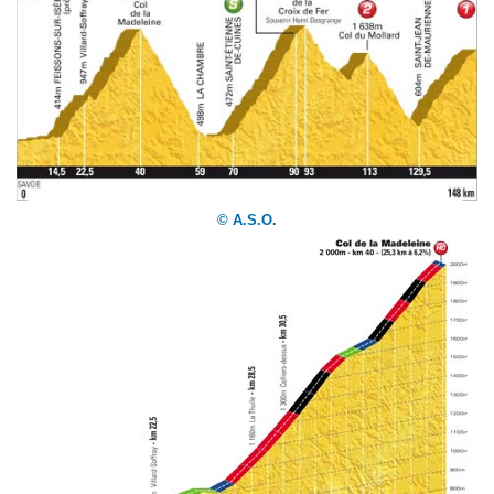
© A.S.O.