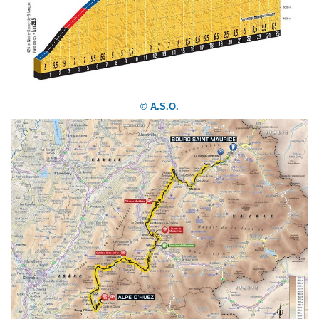
© A.S.O.