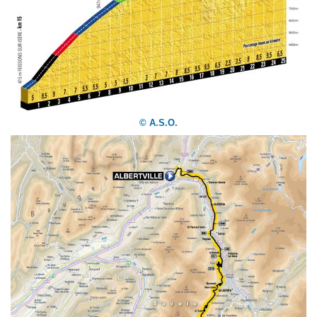
© A.S.O.