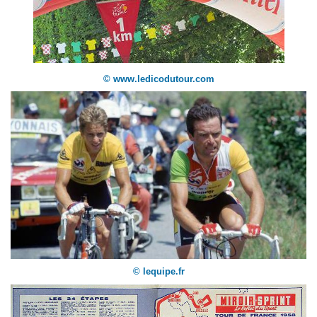
© www.ledicodutour.com
© lequipe.fr