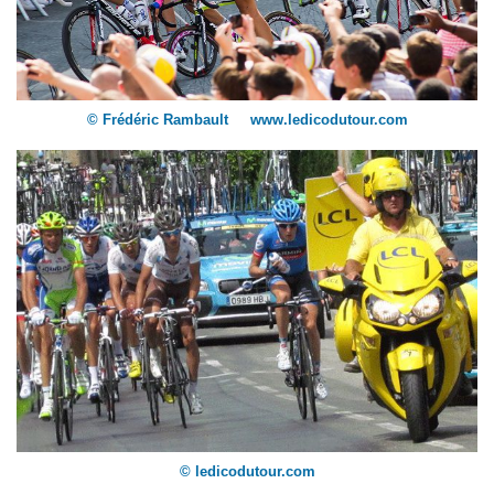
© Frédéric Rambault www.ledicodutour.com
© ledicodutour.com