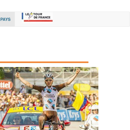
rent)
(cur
PAYS
rent