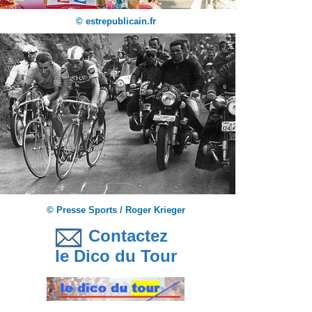
© estrepublicain.fr
© Presse Sports / Roger Krieger
Contactez
le Dico du Tour