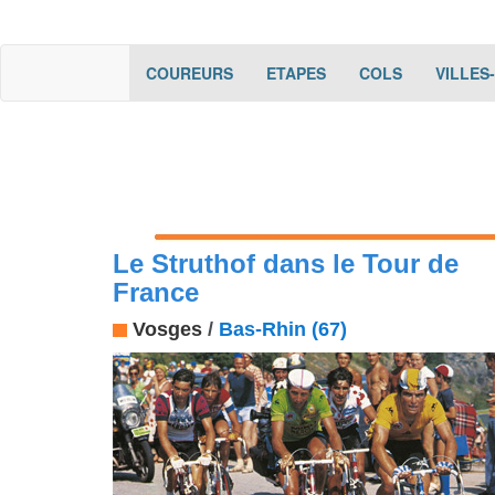
(current)
(current)
(current)
COUREURS
ETAPES
COLS
VILLES
Le Struthof dans le Tour de
France
Vosges
/
Bas-Rhin (67)