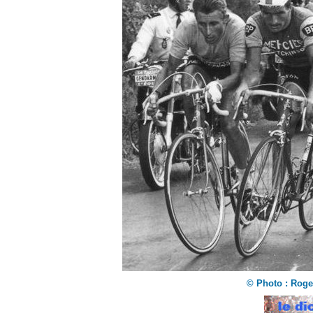
©
Photo : Roge