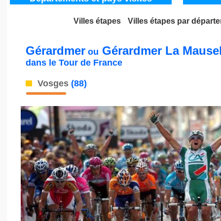
_
Villes étapes
Villes étapes par départ
Tour de France
/ le Tour de France depuis 1947 / les villes du Tour de France depuis 19
Gérardmer
Gérardmer La Mausel
ou
dans le
Tour de France
Vosges
(88)
_