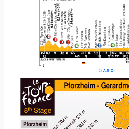
©
A.S.O.