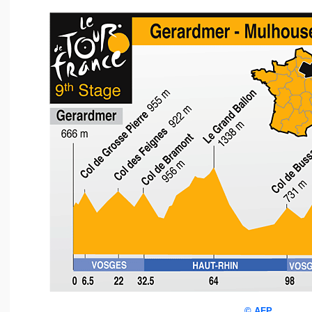
©
AFP