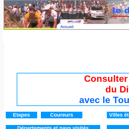
Tour de France 2017 / Histoire du Tour de France de 194
Consulter
du D
avec le To
Etapes
Coureurs
V
illes é
Départements
et pays visités