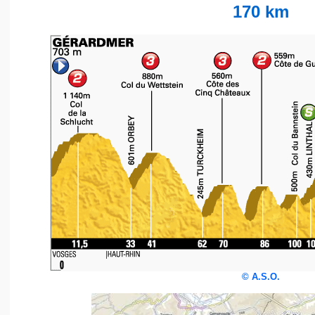
170 km
©
A.S.O.