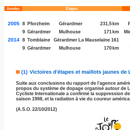
Année
s
Etape
s
2005
8
Pforzheim
Gérardmer
231,5
km
9
Gérardmer
Mulhouse
171
km
Mi
2014
8
Tomblaine
_
Gérardmer La Mauselaine
161
9
Gérardmer
Mulhouse
170
km
(1)
Victoires d'étapes et maillots jaunes de
Suite aux conclusions du rapport de l'agence amér
propos du système de dopage organisé autour de L
Cycliste Internationale a confirmé la suppression d
saison 1998, et la radiation à vie du coureur américa
(A.S.O. 22/10/2012)