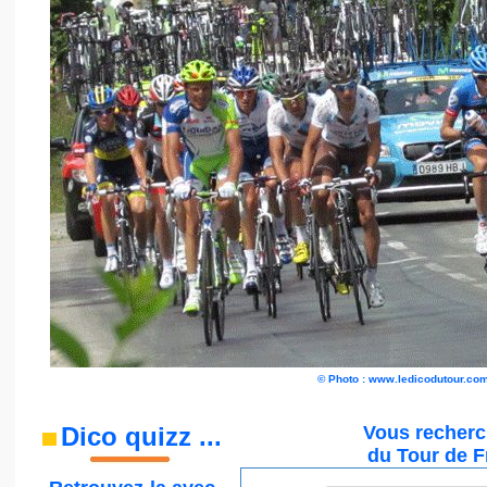
©
Photo : www.ledicodutour.co
Dico quizz
...
Vous recherch
du Tour de 