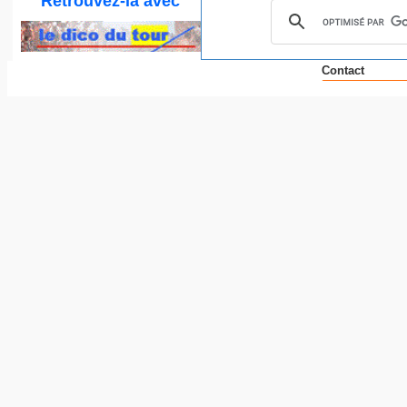
Retrouvez-la
avec
Contact
___
__