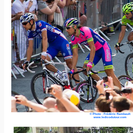
©
Photo : Frédéric Rambault
www.ledicodutour.com