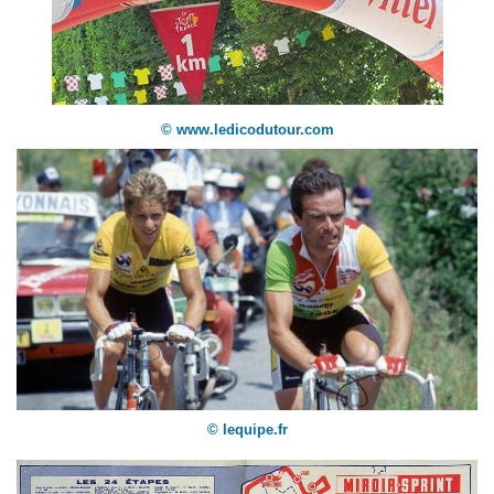
© www.ledicodutour.com
© lequipe.fr