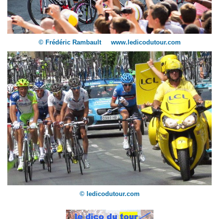
© Frédéric Rambault www.ledicodutour.com
© ledicodutour.com