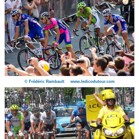
© Frédéric Rambault www.ledicodutour.com