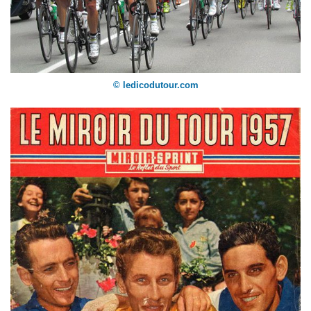
© ledicodutour.com