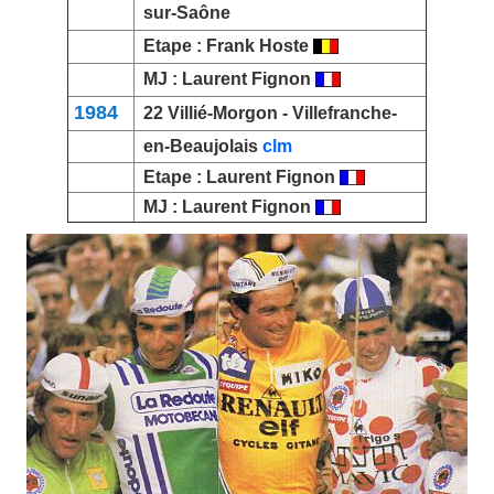
sur-Saône
Etape :
Frank Hoste
MJ :
Laurent Fignon
1984
22
Villié-Morgon
- Villefranche-
en-Beaujolais
clm
Etape :
Laurent Fignon
MJ :
Laurent Fignon