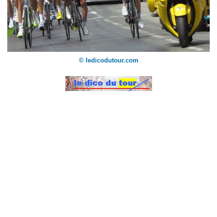
© ledicodutour.com