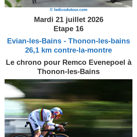
© ledicodutour.com
Mardi 21 juillet 2026
Etape 16
Evian-les-Bains - Thonon-les-bains
26,1 km contre-la-montre
Le chrono pour Remco Evenepoel à
Thonon-les-Bains