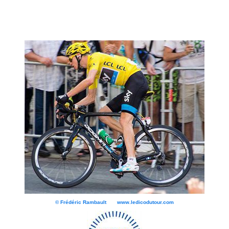
© Frédéric Rambault www.ledicodutour.com