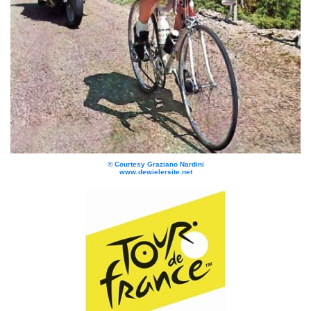
© Courtesy Graziano Nardini
www.dewielersite.net