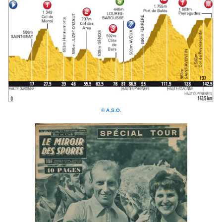
© A.S.O.