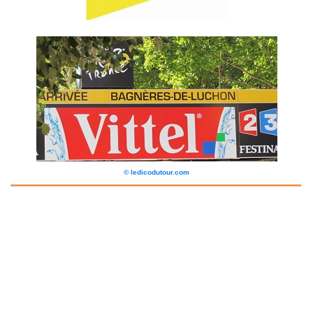
© ledicodutour.com