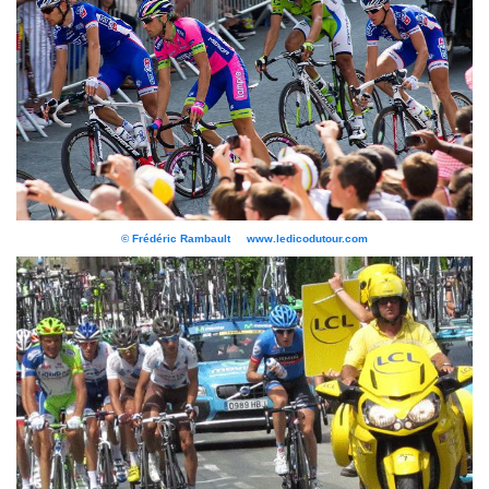
© Frédéric Rambault www.ledicodutour.com