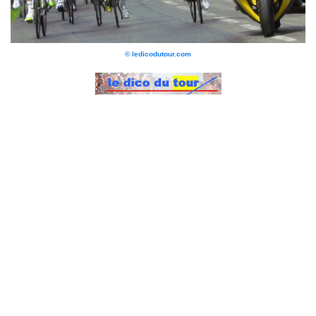
© ledicodutour.com