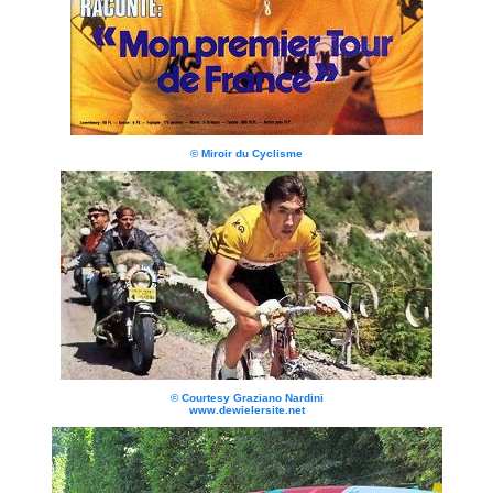
© Miroir du Cyclisme
© Courtesy Graziano Nardini
www.dewielersite.net