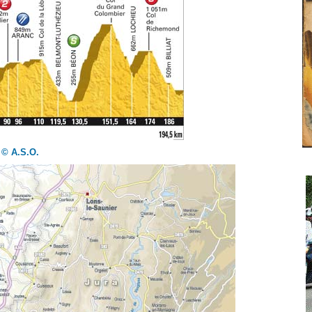
© A.S.O.