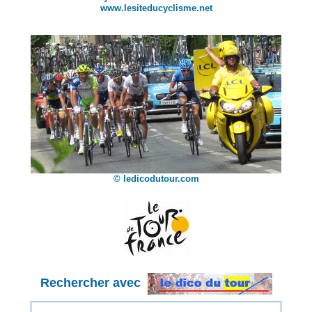
www.lesiteducyclisme.net
© ledicodutour.com
Rechercher avec