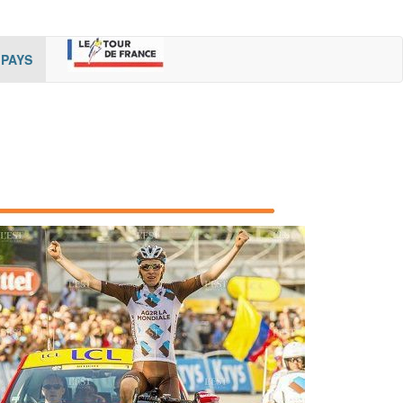
rent)
(cur
PAYS
rent