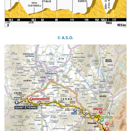
© A.S.O.