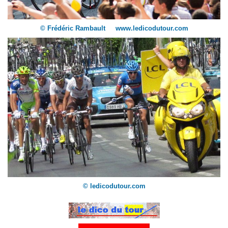
© Frédéric Rambault www.ledicodutour.com
© ledicodutour.com