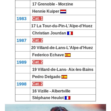
17 Grenoble -
Morzine
Hennie Kuiper
1983
Cat. 1
17 La Tour-du-Pin-
L'Alpe-d'Huez
Christian Jourdan
1987
Cat. 2
20 Villard-de-Lans-
L'Alpe-d'Huez
Federico Echave
1989
Cat. 2
19
Villard-de-Lans-
Aix-les-Bains
Pedro Delgado
1998
Cat. 2
16 Vizille -
Albertville
Stéphane Heulot