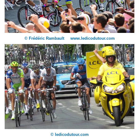
© Frédéric Rambault www.ledicodutour.com
© ledicodutour.com