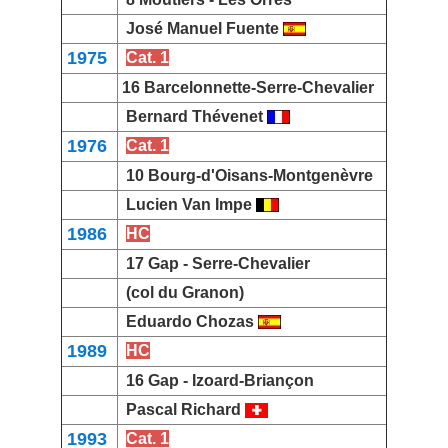
José Manuel Fuente
1975
Cat. 1
16 Barcelonnette-
Serre-Chevalier
Bernard Thévenet
1976
Cat. 1
10 Bourg-d'Oisans-
Montgenèvre
Lucien Van Impe
1986
HC
17 Gap -
Serre-Chevalier
(col du Granon)
Eduardo Chozas
1989
HC
16 Gap - Izoard-
Briançon
Pascal Richard
1993
Cat. 1