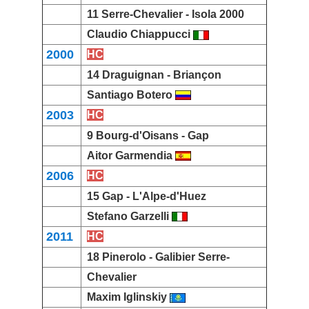
11 Serre-Chevalier -
Isola 2000
Claudio Chiappucci
2000
HC
14 Draguignan -
Briançon
Santiago Botero
2003
HC
9
Bourg-d'Oisans -
Gap
Aitor Garmendia
2006
HC
15 Gap -
L'Alpe-d'Huez
Stefano Garzelli
2011
HC
18 Pinerolo -
Galibier Serre-
Chevalier
Maxim Iglinskiy