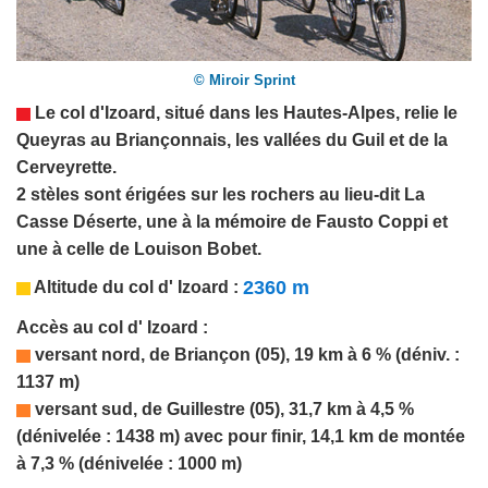
© Miroir Sprint
Le col d'Izoard, situé dans les
Hautes-Alpes
, relie le
Queyras au Briançonnais, les vallées du Guil et de la
Cerveyrette.
2 stèles sont érigées sur les rochers au lieu-dit La
Casse Déserte, une à la mémoire de
Fausto Coppi
et
une à celle de
Louison Bobet.
2360 m
Altitude du col
d' Izoard
:
Accès au col
d' Izoard
:
versant nord, de
Briançon
(05), 19 km à 6 % (déniv. :
1137 m)
versant sud, de Guillestre (05), 31,7 km à 4,5 %
(dénivelée : 1438 m)
avec pour finir, 14,1 km de montée
à 7,3 % (dénivelée : 1000 m)