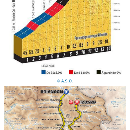
© A.S.O.