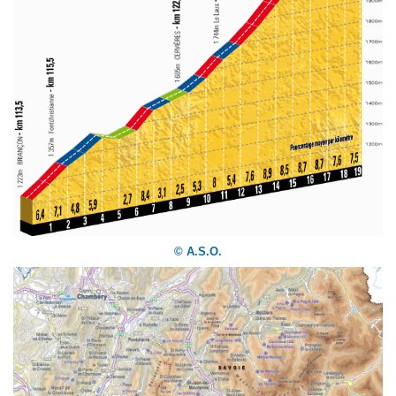
© A.S.O.