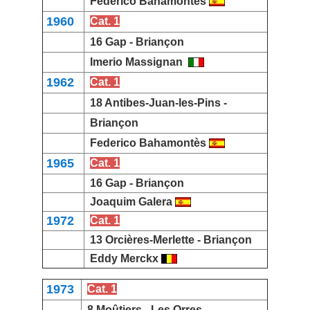
Federico Bahamontès
1960
Cat. 1
16 Gap -
Briançon
Imerio Massignan
1962
Cat. 1
18 Antibes-Juan-les-Pins -
Briançon
Federico Bahamontès
1965
Cat. 1
16 Gap -
Briançon
Joaquim Galera
1972
Cat. 1
13 Orcières-Merlette -
Briançon
Eddy Merckx
1973
Cat. 1
8 Moûtiers -
Les Orres