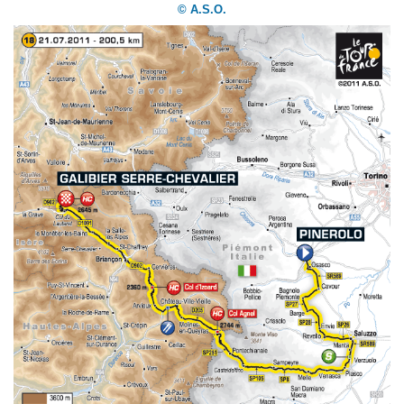
© A.S.O.