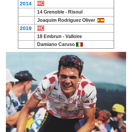
2014
HC
14 Grenoble -
Risoul
Joaquim Rodriguez Oliver
2019
HC
18
Embrun
-
Valloire
Damiano Caruso