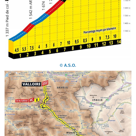
© A.S.O.