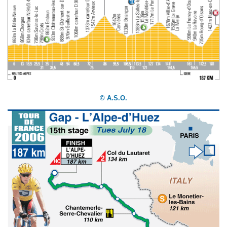
© A.S.O.