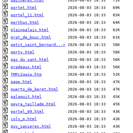
pailheres.html
portet.html
portel_11.html
perthus.html
plainpalais.html
prat_de_bouc.html
petit_saint_bernard...>
perty.html
pas du sant.html
pradeaux.html
TMPc2uwiw.htm
page.html
puerto_de_beret.html
palaquit.html
peyra_taillade.html
portel_09.html
cols_p.html
puy_sanieres.html