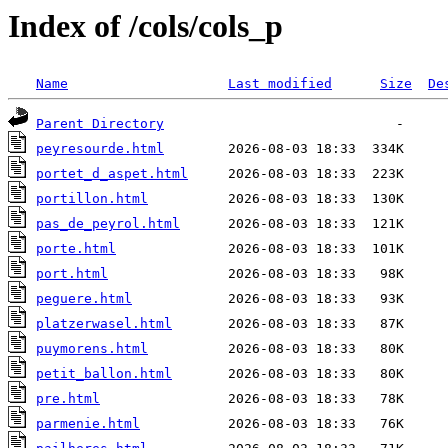
Index of /cols/cols_p
Name
Last modified
Size
De
Parent Directory
peyresourde.html
portet_d_aspet.html
portillon.html
pas_de_peyrol.html
porte.html
port.html
peguere.html
platzerwasel.html
puymorens.html
petit_ballon.html
pre.html
parmenie.html