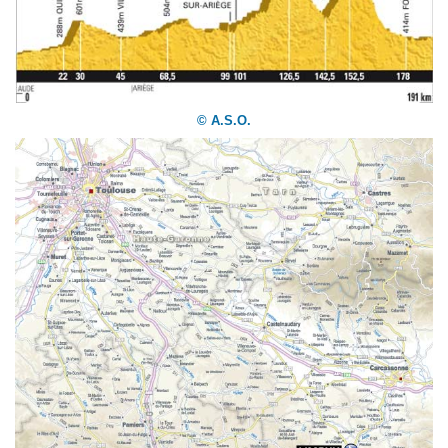
© A.S.O.