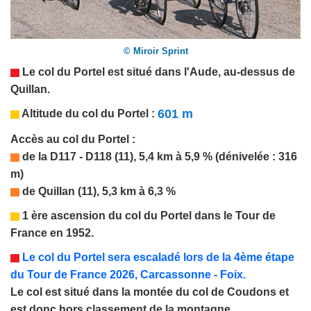
© Miroir Sprint
Le col du Portel est situé dans l'Aude
, au-dessus de
Quillan.
601 m
Altitude du col du Portel :
Accès au col du Portel :
de la D117 - D118 (11), 5,4 km à 5,9 % (dénivelée : 316
m)
de Quillan (11), 5,3 km à 6,3 %
1 ère ascension du col du Portel dans le Tour de
France en 1952.
Le co
l d
u Portel
sera
escaladé lors de la
4
ème étape
du Tour de France 202
6
,
Carcassonne - Foix
.
Le col est situé dans la montée du col de Coudons et
est donc hors classement de la montagne.