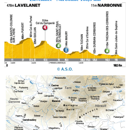
© A.S.O.