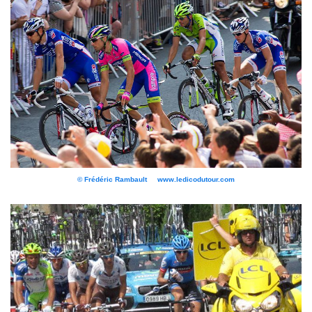
© Frédéric Rambault www.ledicodutour.com