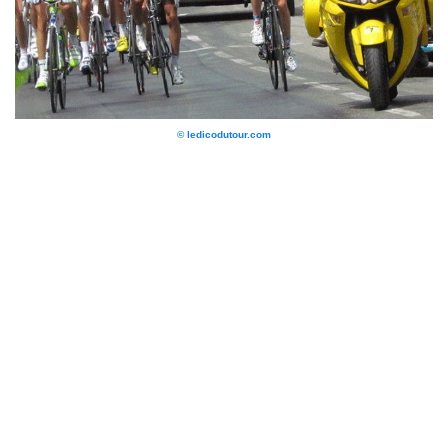
© ledicodutour.com