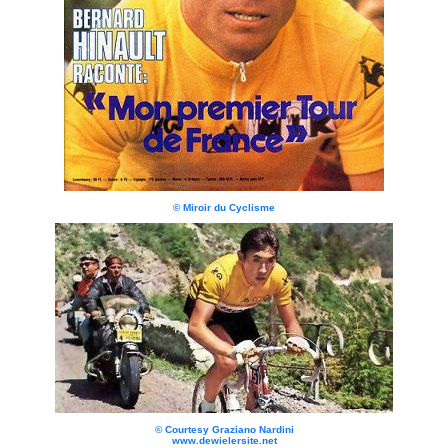
© Miroir du Cyclisme
© Courtesy Graziano Nardini
www.dewielersite.net