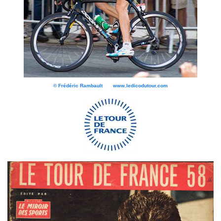
© Frédéric Rambault www.ledicodutour.com