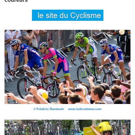
coureurs
© Frédéric Rambault www.ledicodutour.com