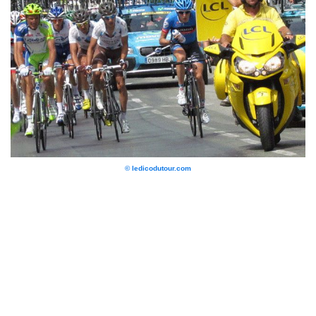
© ledicodutour.com