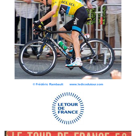
© Frédéric Rambault www.ledicodutour.com