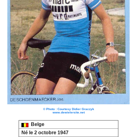
© Photo : Courtesy Didier Graczyk
www.dewielersite.net
Belge
Né le 2 octobre 1947