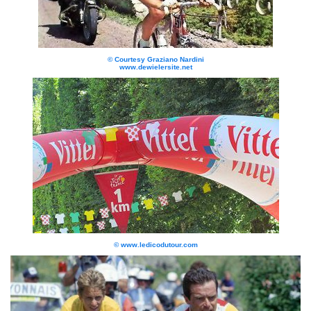
© Courtesy Graziano Nardini
www.dewielersite.net
© www.ledicodutour.com