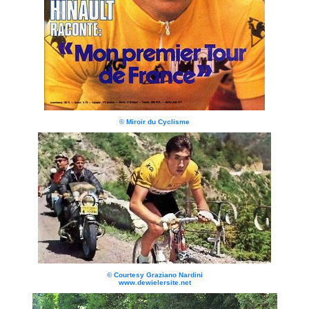
© Miroir du Cyclisme
© Courtesy Graziano Nardini
www.dewielersite.net