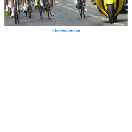
© ledicodutour.com