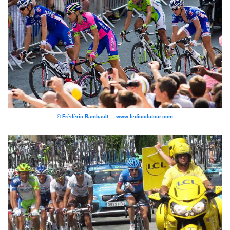
© Frédéric Rambault www.ledicodutour.com