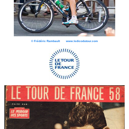
© Frédéric Rambault www.ledicodutour.com