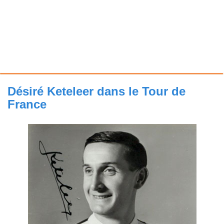
Désiré Keteleer dans le Tour de
France