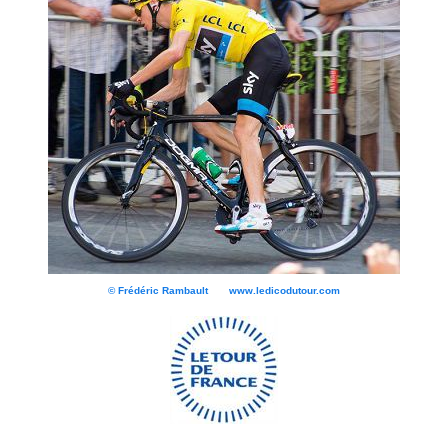
© Frédéric Rambault www.ledicodutour.com