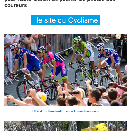
coureurs
© Frédéric Rambault www.ledicodutour.com