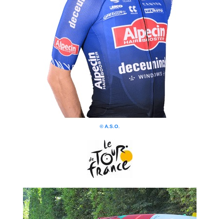
© A.S.O.