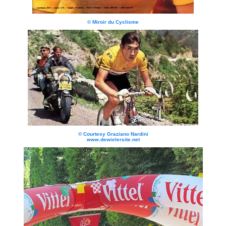
© Miroir du Cyclisme
© Courtesy Graziano Nardini
www.dewielersite.net