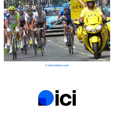
© ledicodutour.com