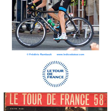
© Frédéric Rambault www.ledicodutour.com