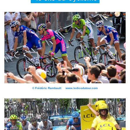
© Frédéric Rambault www.ledicodutour.com