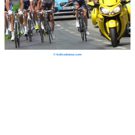
© ledicodutour.com