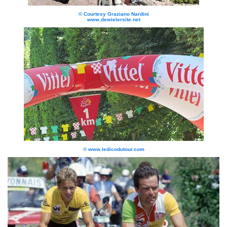
© Courtesy Graziano Nardini
www.dewielersite.net
© www.ledicodutour.com