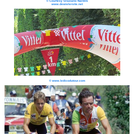
© Courtesy Graziano Nardini
www.dewielersite.net
© www.ledicodutour.com