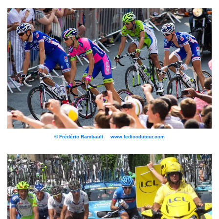
© Frédéric Rambault www.ledicodutour.com