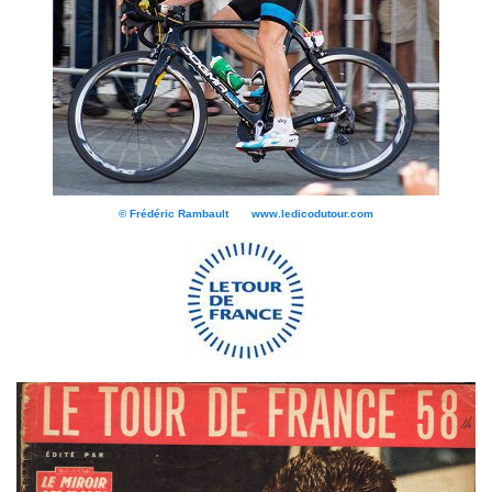
© Frédéric Rambault www.ledicodutour.com