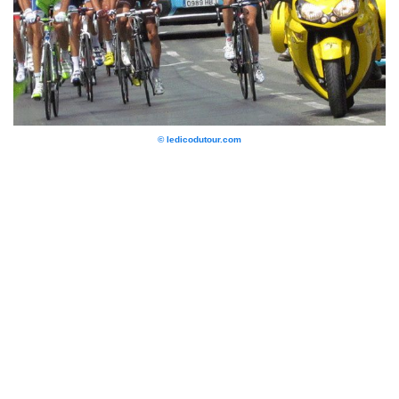
© ledicodutour.com