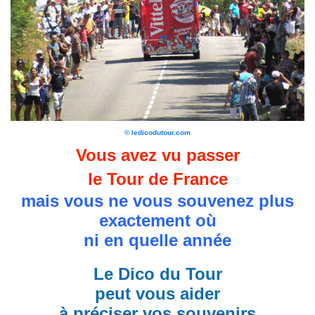
© ledicodutour.com
Vous avez vu passer
le Tour de France
mais vous ne vous souvenez plus
exactement où
ni en quelle année
Le Dico du Tour
peut vous aider
à préciser vos souvenirs