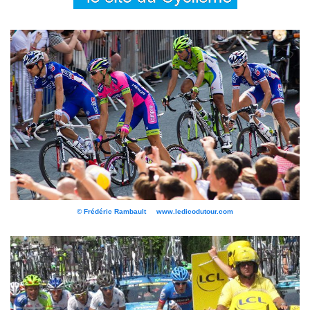
© Frédéric Rambault www.ledicodutour.com