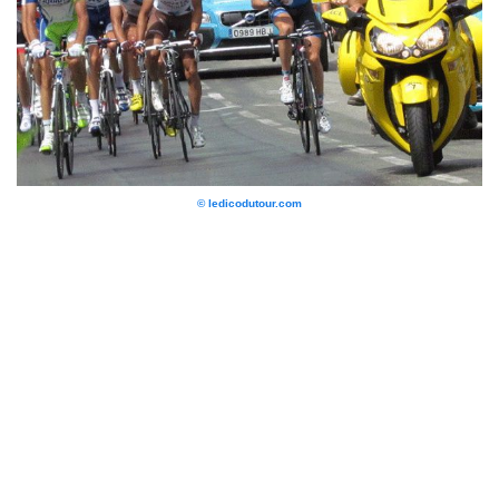
© ledicodutour.com