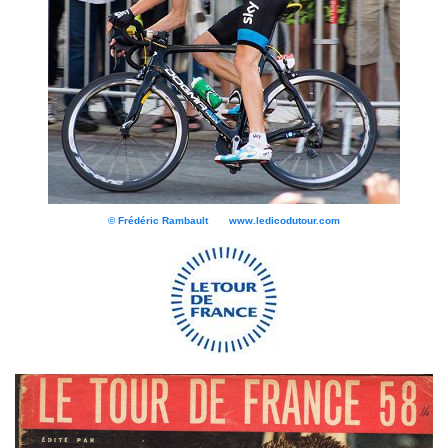
© Frédéric Rambault www.ledicodutour.com