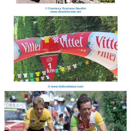
© Courtesy Graziano Nardini
www.dewielersite.net
© www.ledicodutour.com