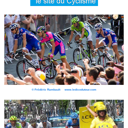
© Frédéric Rambault www.ledicodutour.com