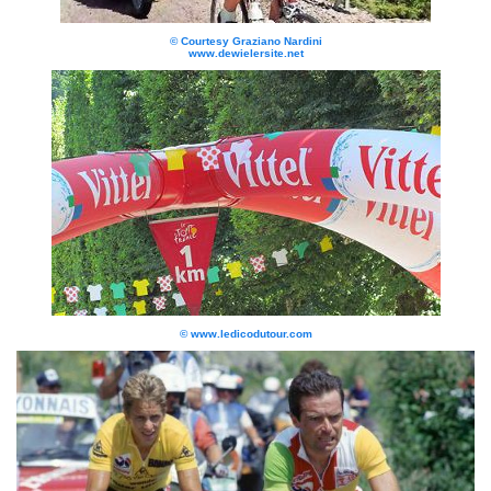
© Courtesy Graziano Nardini
www.dewielersite.net
© www.ledicodutour.com