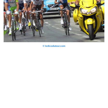
© ledicodutour.com