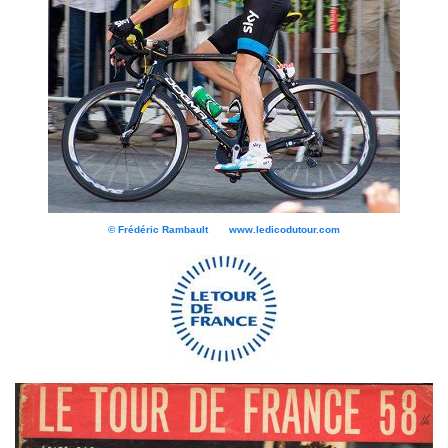
© Frédéric Rambault www.ledicodutour.com