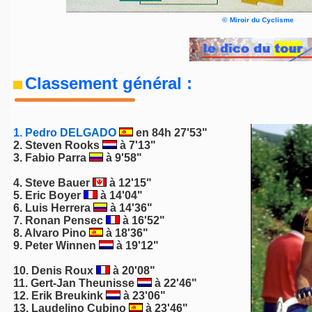
©
Miroir du Cyclisme
Classement général :
1.
Pedro DELGADO
en 84h 27'53"
2.
Steven Rooks
à 7'13"
3.
Fabio Parra
à 9'58"
4.
Steve Bauer
à 12'15"
5.
Eric Boyer
à 14'04"
6.
Luis Herrera
à 14'36"
7.
Ronan Pensec
à 16'52"
8. Alvaro Pino
à 18'36"
9.
Peter Winnen
à 19'12"
10.
Denis Roux
à 20'08"
11.
Gert-Jan Theunisse
à 22'46"
12.
Erik Breukink
à 23'06"
13.
Laudelino Cubino
à 23'46"