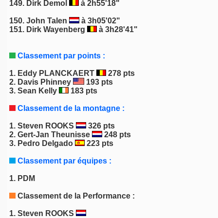
149. Dirk Demol
à 2h55'18"
150. John Talen
à 3h05'02"
151. Dirk Wayenberg
à 3h28'41"
Classement par points :
1.
Eddy PLANCKAERT
278 pts
2.
Davis Phinney
193 pts
3.
Sean Kelly
183 pts
Classement de la montagne :
1.
Steven ROOKS
326 pts
2.
Gert-Jan Theunisse
248 pts
3.
Pedro Delgado
223 pts
Classement par équipes :
1.
PDM
Classement de la Performance :
1.
Steven ROOKS