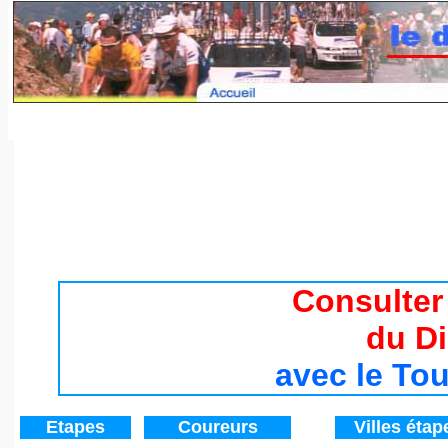
Tour de France 2017 / Histoire du Tour de France de 194
Consulter
du D
avec le To
Etapes
Coureurs
V
illes étap