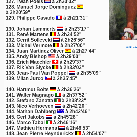
127. Twan Poels
à 2h20'02"
128. Manuel Jorge Dominguez
à 2h20'59"
129. Philippe Casado
à 2h21'31"
130.
Johan Lammerts
à 2h23'17"
131.
René Martens
à 2h24'52"
132.
Gerrit Solleveld
à 2h26'56"
133. Michel Vermote
à 2h27'00"
©
Photo
134.
Juan Martinez Oliver
à 2h27'44"
135. Andy Bishop
à 2h29'00"
136.
Erich Maechler
à 2h29'37"
137. Rik Van Slycke
à 2h33'03"
138.
Jean-Paul Van Poppel
à 2h35'09"
139. Milan Jurco
à 2h35'45"
140. Hartmut Bolts
à 2h36'26"
141. Walter Magnago
à 2h37'52"
142. Stefano Zanatta
à 2h38'23"
143.
Nico Verhoeven
à 2h42'20"
144. Nathan Dahlberg
à 2h42'46"
145. Gert Jakobs
à 2h45'28"
146. Marco Tabai
à 2h46'16"
147.
Mathieu Hermans
à 2h48'53"
148. Jean-Pierre Heynderickx
à 2h54'07"