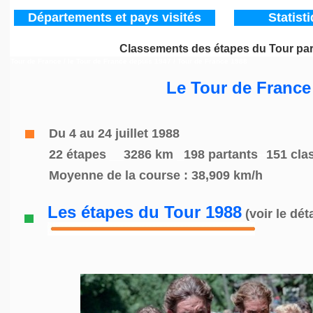
Départements
et pays visités
Statist
Classements des étapes du Tour pa
Tour de France / le Tour de France depuis 1947
/ Tour de France 1988
Le Tour de France
Du 4 au 24 juillet 1988
22 étapes
__
3286 km
_
198 partants
--
151 cla
Moyenne de la course : 38,909 km/h
Les étapes du Tour 1988
(voir le déta