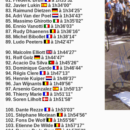
81. Frédéric Brun
à 1h33'32"
82. Javier Lukin
à 1h34'00"
83. Raimund Dietzen
à 1h34'25"
84.
Adri Van der Poel
à 1h34'43"
85.
Massimo Ghirotto
à 1h35'02"
86. Ennio Vanotti
à 1h36'03"
87.
Rudy Dhaenens
à 1h36'16"
88. Michel Bibollet
à 1h38'14"
89.
Ludo Peeters
à 1h42'47"
90. Malcolm Elliott
à 1h44'27"
91.
Rolf Golz
à 1h44'47"
92.
Acacio Da Silva
à 1h45'26"
93.
Dominique Garde
à 1h46'44"
94.
Régis Clere
à 1h47'13"
95.
Hennie Kuiper
à 1h49'37"
96. Jan Wijnants
à 1h49'56"
97. Arsenio Gonzalez
à 1h50'13"
98.
Thierry Marie
à 1h51'11"
99. Soren Lilholt
à 1h51'58"
100. Dante Rezze
à 1h53'03"
101. Stéphane Morjean
à 1h54'56"
102.
Fons De Wolf
à 1h55'56"
103.
Etienne De Wilde
à 1h57'17"