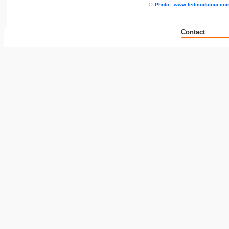
©
Photo : www.ledicodutour.co
Contact
__ _ _