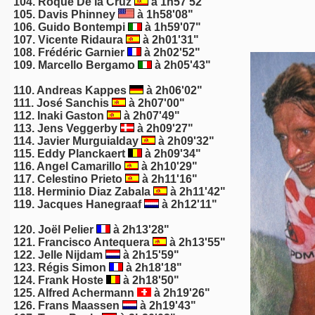
104. Roque De la Cruz
à 1h57'52"
105.
Davis Phinney
à 1h58'08"
106.
Guido Bontempi
à 1h59'07"
107. Vicente Ridaura
à 2h01'31"
108. Frédéric Garnier
à 2h02'52"
109. Marcello Bergamo
à 2h05'43"
110. Andreas Kappes
à 2h06'02"
111. José Sanchis
à 2h07'00"
112. Inaki Gaston
à 2h07'49"
113. Jens Veggerby
à 2h09'27"
114.
Javier Murguialday
à 2h09'32"
115.
Eddy Planckaert
à 2h09'34"
116. Angel Camarillo
à 2h10'29"
117.
Celestino Prieto
à 2h11'16"
118. Herminio Diaz Zabala
à 2h11'42"
119.
Jacques Hanegraaf
à 2h12'11"
120.
Joël Pelier
à 2h13'28"
121. Francisco Antequera
à 2h13'55"
122.
Jelle Nijdam
à 2h15'59"
123.
Régis Simon
à 2h18'18"
124.
Frank Hoste
à 2h18'50"
125. Alfred Achermann
à 2h19'26"
126.
Frans Maassen
à 2h19'43"