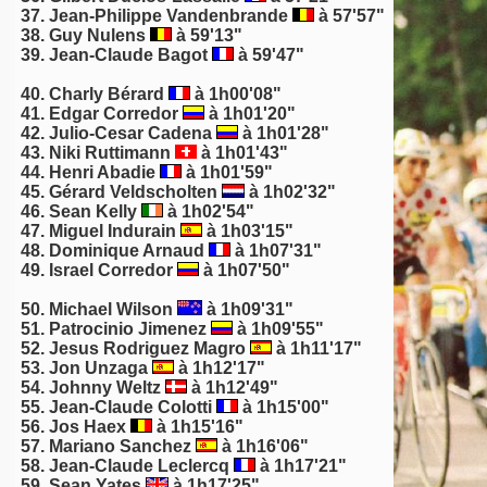
37. Jean-Philippe Vandenbrande
à 57'57"
38. Guy Nulens
à 59'13"
39.
Jean-Claude Bagot
à 59'47"
40. Charly Bérard
à 1h00'08"
41. Edgar Corredor
à 1h01'20"
42. Julio-Cesar Cadena
à 1h01'28"
43.
Niki Ruttimann
à 1h01'43"
44.
Henri Abadie
à 1h01'59"
45. Gérard Veldscholten
à 1h02'32"
46.
Sean Kelly
à 1h02'54"
47.
Miguel Indurain
à 1h03'15"
48.
Dominique Arnaud
à 1h07'31"
49. Israel Corredor
à 1h07'50"
50. Michael Wilson
à 1h09'31"
51.
Patrocinio Jimenez
à 1h09'55"
52. Jesus Rodriguez Magro
à 1h11'17"
53. Jon Unzaga
à 1h12'17"
54.
Johnny Weltz
à 1h12'49"
55.
Jean-Claude Colotti
à 1h15'00"
56. Jos Haex
à 1h15'16"
57. Mariano Sanchez
à 1h16'06"
58. Jean-Claude Leclercq
à 1h17'21"
59.
Sean Yates
à 1h17'25"