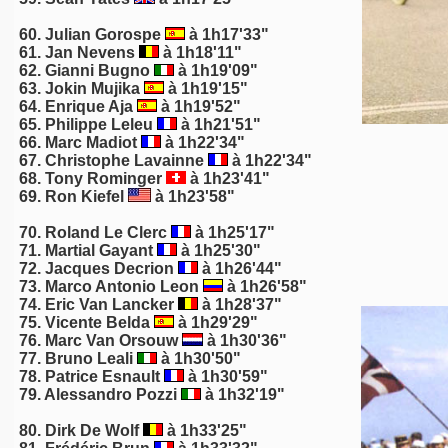
60.
Julian Gorospe
à 1h17'33"
61. Jan Nevens
à 1h18'11"
62.
Gianni Bugno
à 1h19'09"
63. Jokin Mujika
à 1h19'15"
64. Enrique Aja
à 1h19'52"
65.
Philippe Leleu
à 1h21'51"
66.
Marc Madiot
à 1h22'34"
67.
Christophe Lavainne
à 1h22'34"
68.
Tony Rominger
à 1h23'41"
69. Ron Kiefel
à 1h23'58"
70. Roland Le Clerc
à 1h25'17"
71.
Martial Gayant
à 1h25'30"
72. Jacques Decrion
à 1h26'44"
73. Marco Antonio Leon
à 1h26'58"
74. Eric Van Lancker
à 1h28'37"
75.
Vicente Belda
à 1h29'29"
76. Marc Van Orsouw
à 1h30'36"
77. Bruno Leali
à 1h30'50"
78. Patrice Esnault
à 1h30'59"
79. Alessandro Pozzi
à 1h32'19"
80. Dirk De Wolf
à 1h33'25"