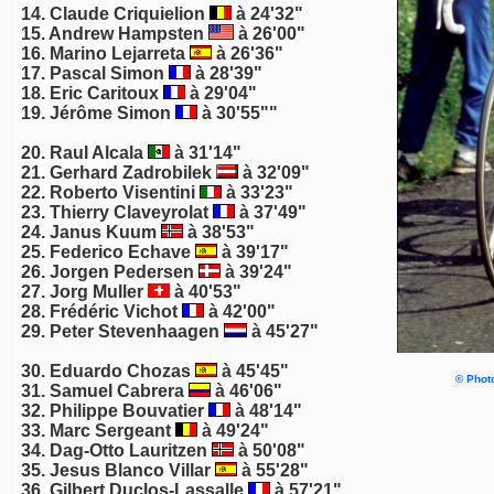
14. Claude Criquielion
à 24'32"
15.
Andrew Hampsten
à 26'00"
16.
Marino Lejarreta
à 26'36"
17.
Pascal Simon
à 28'39"
18. Eric Caritoux
à 29'04"
19.
Jérôme Simon
à 30'55""
20.
Raul Alcala
à 31'14"
21. Gerhard Zadrobilek
à 32'09"
22. Roberto Visentini
à 33'23"
23.
Thierry Claveyrolat
à 37'49"
24. Janus Kuum
à 38'53"
25.
Federico Echave
à 39'17"
26.
Jorgen Pedersen
à 39'24"
27.
Jorg Muller
à 40'53"
28.
Frédéric Vichot
à 42'00"
29. Peter Stevenhaagen
à 45'27"
30.
Eduardo Chozas
à 45'45"
© Photo
31.
Samuel Cabrera
à 46'06"
32. Philippe Bouvatier
à 48'14"
33.
Marc Sergeant
à 49'24"
34.
Dag-Otto Lauritzen
à 50'08"
35. Jesus Blanco Villar
à 55'28"
36.
Gilbert Duclos-Lassalle
à 57'21"