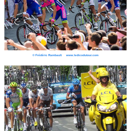
© Frédéric Rambault www.ledicodutour.com