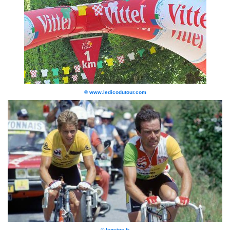
© www.ledicodutour.com
© lequipe.fr