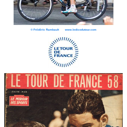
© Frédéric Rambault www.ledicodutour.com