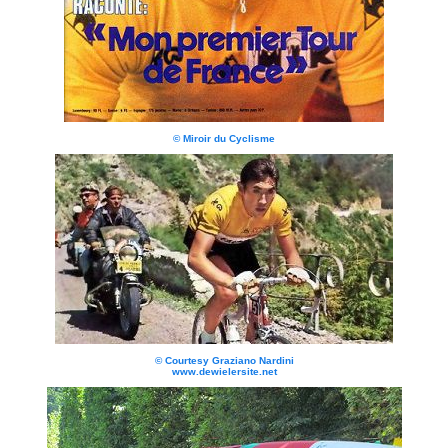
© Miroir du Cyclisme
© Courtesy Graziano Nardini
www.dewielersite.net