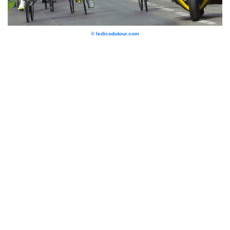
© ledicodutour.com