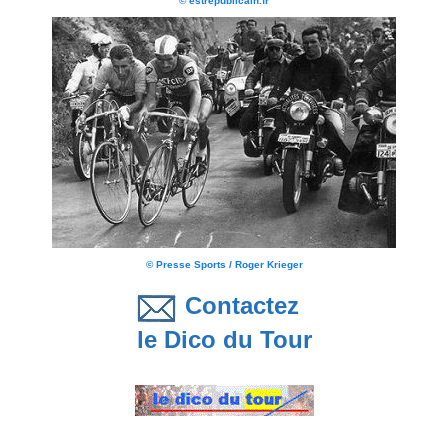
© estrepublicain.fr
© Presse Sports / Roger Krieger
Contactez
le Dico du Tour