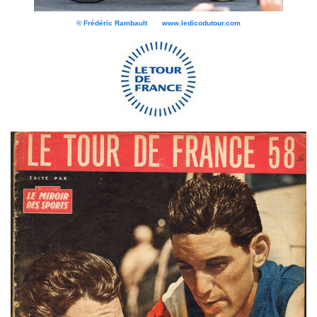
© Frédéric Rambault www.ledicodutour.com