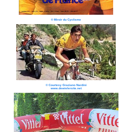
© Miroir du Cyclisme
© Courtesy Graziano Nardini
www.dewielersite.net