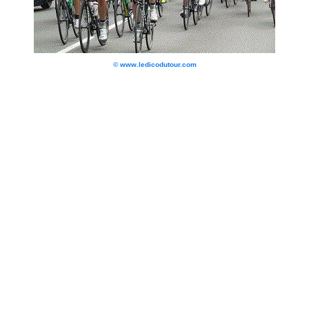
© www.ledicodutour.com