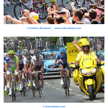
© Frédéric Rambault www.ledicodutour.com
© ledicodutour.com