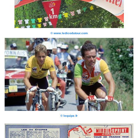
© www.ledicodutour.com
© lequipe.fr