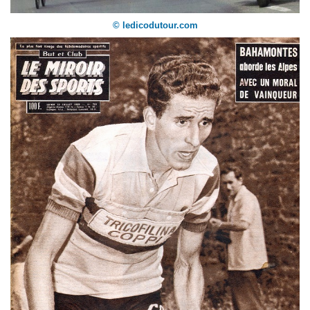
© ledicodutour.com