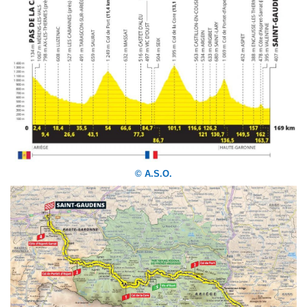
© A.S.O.