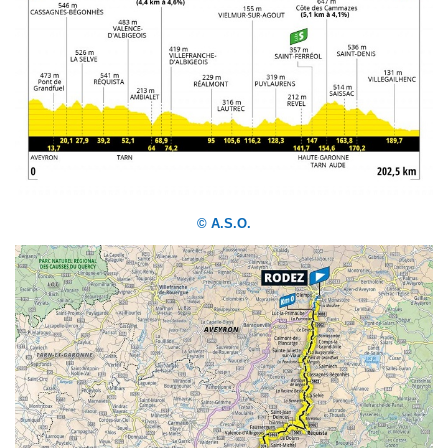
© A.S.O.