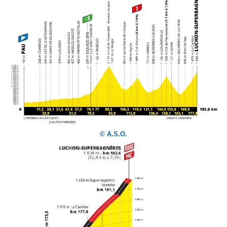
© A.S.O.