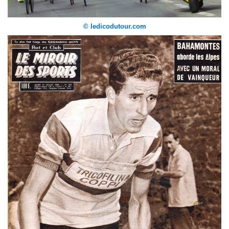
© ledicodutour.com