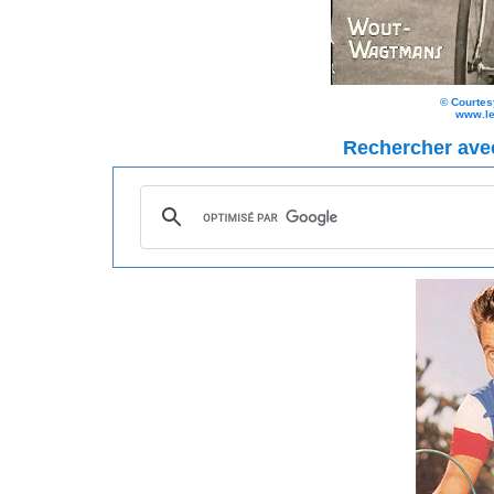
©
Courte
www.le
Rechercher av