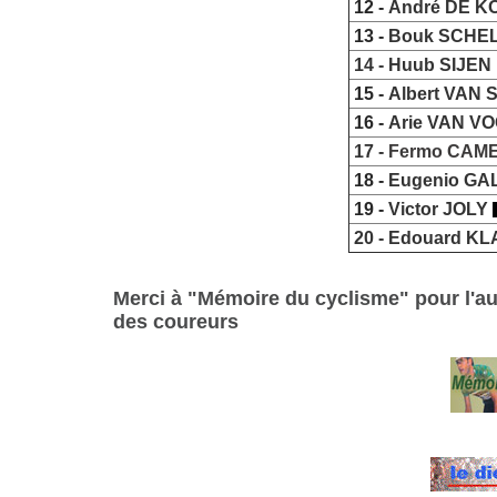
12 -
André DE 
13 -
Bouk SCHE
14 -
Huub SIJEN
15 -
Albert VAN
16 -
Arie VAN V
17 -
Fermo CAME
18 -
Eugenio GA
19 -
Victor JOLY
20 -
Edouard KL
Merci à "Mémoire du cyclisme" pour l'aut
des coureurs