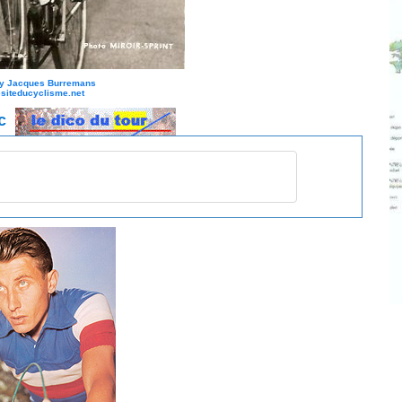
sy Jacques Burremans
siteducyclisme.net
ec