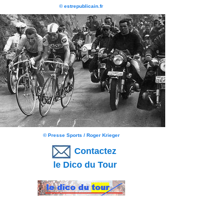
© estrepublicain.fr
© Presse Sports / Roger Krieger
Contactez
le Dico du Tour