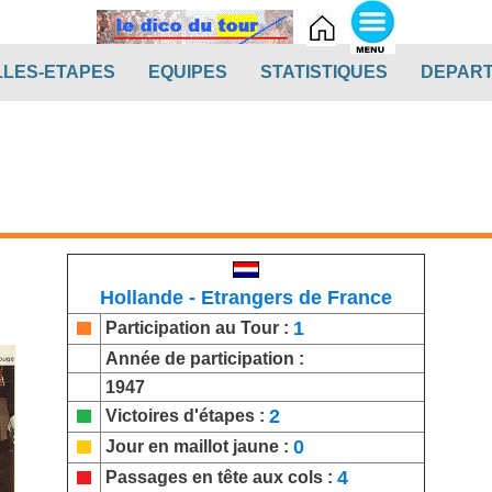
t)
(current)
(current)
(current)
LLES-ETAPES
EQUIPES
STATISTIQUES
DEPAR
Hollande - Etrangers de France
1
Participation au Tour :
Année de participation :
1947
2
Victoires d'étapes :
0
Jour en maillot jaune :
4
Passages en tête aux cols :