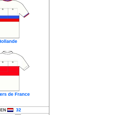
Hollande
ers de France
_
32
SEN