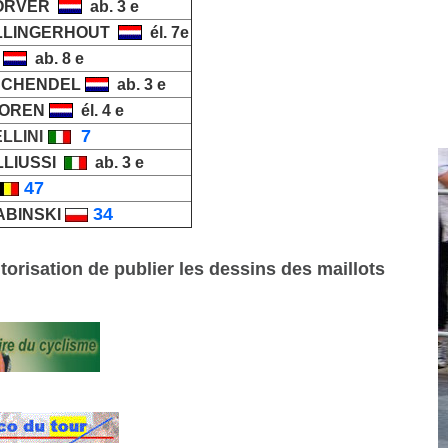
KORVER
ab. 3 e
LLINGERHOUT
él. 7e
ab. 8 e
 SCHENDEL
ab. 3 e
OOREN
él. 4 e
7
LLINI
LLIUSSI
ab. 3 e
47
34
ABINSKI
orisation de publier les dessins des maillots