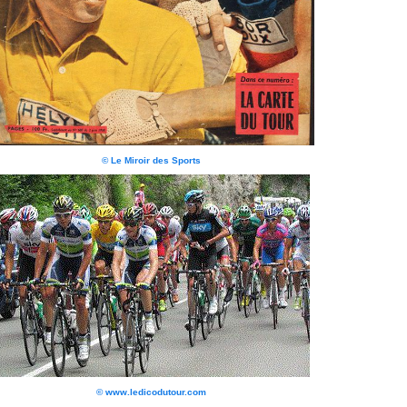
© Le Miroir des Sports
© www.ledicodutour.com