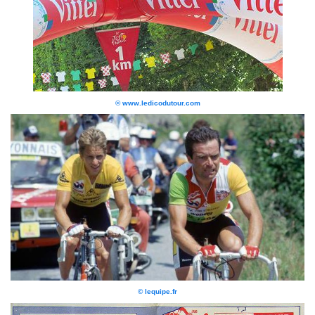
© www.ledicodutour.com
© lequipe.fr