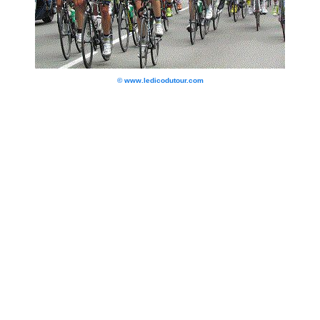
© www.ledicodutour.com