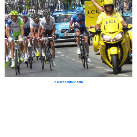
© ledicodutour.com