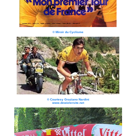
© Miroir du Cyclisme
© Courtesy Graziano Nardini
www.dewielersite.net