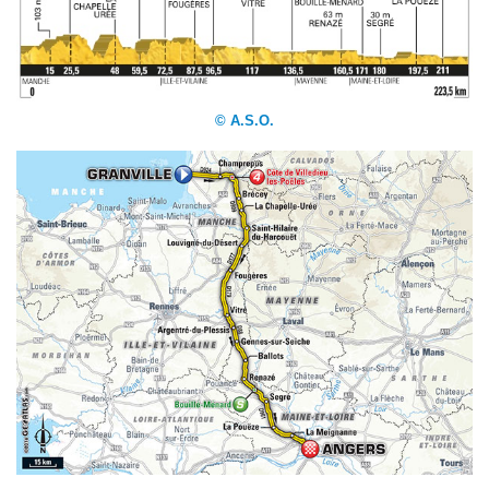
© A.S.O.