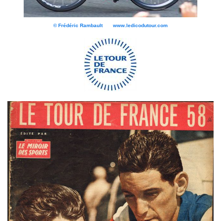
© Frédéric Rambault www.ledicodutour.com