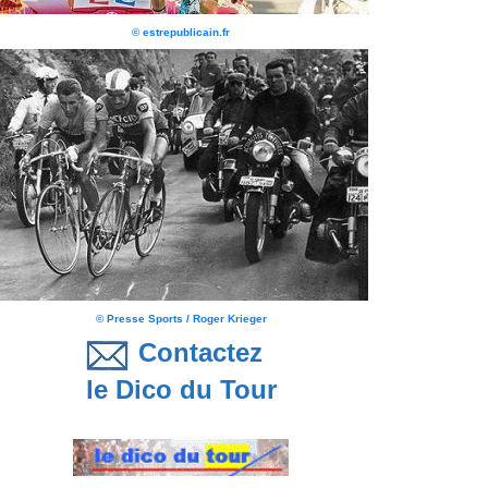
© estrepublicain.fr
© Presse Sports / Roger Krieger
Contactez
le Dico du Tour