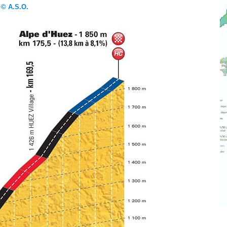
© A.S.O.