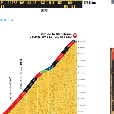
© A.S.O.