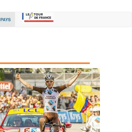
rent)
(cur
PAYS
rent