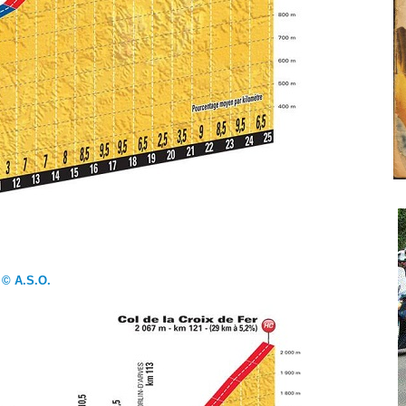
© A.S.O.