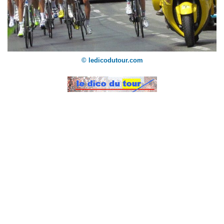
© ledicodutour.com