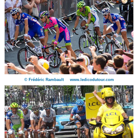
© Frédéric Rambault www.ledicodutour.com