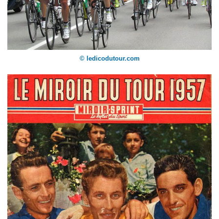
© ledicodutour.com